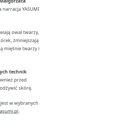
Małgorzata
a narracja YASUMI
wiają owal twarzy,
kórek, zmniejszają
ją mięśnie twarzy i
ych technik
ównież przed
 odżywić skórę.
 jest w wybranych
yasumi.pl
.