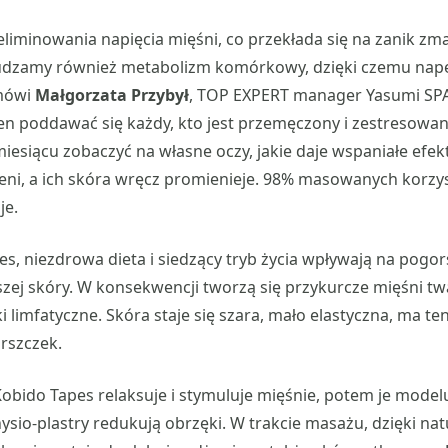
liminowania napięcia mięśni, co przekłada się na zanik zm
udzamy również metabolizm komórkowy, dzięki czemu nap
 mówi
Małgorzata Przybył
, TOP EXPERT manager Yasumi SP
n poddawać się każdy, kto jest przemęczony i zestresowan
iesiącu zobaczyć na własne oczy, jakie daje wspaniałe efekty
ni, a ich skóra wręcz promienieje. 98% masowanych korzys
je.
es, niezdrowa dieta i siedzący tryb życia wpływają na pogor
szej skóry. W konsekwencji tworzą się przykurcze mięśni tw
i limfatyczne. Skóra staje się szara, mało elastyczna, ma t
rszczek.
bido Tapes relaksuje i stymuluje mięśnie, potem je modelu
hysio-plastry redukują obrzęki. W trakcie masażu, dzięki n