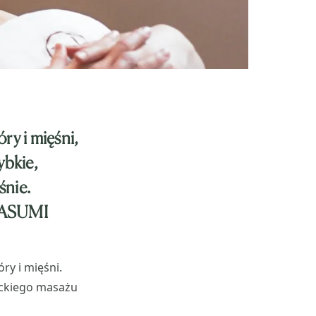
y i mięśni,
ybkie,
śnie.
 YASUMI
y i mięśni.
yckiego masażu