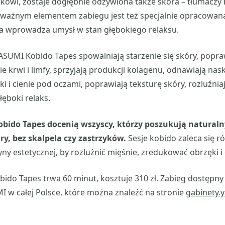
kowi, zostaje dogłębnie odżywiona także skóra – tłumaczy
o ważnym elementem zabiegu jest też specjalnie opracowan
ra wprowadza umysł w stan głębokiego relaksu.
ASUMI Kobido Tapes spowalniają starzenie się skóry, popra
e krwi i limfy, sprzyjają produkcji kolagenu, odnawiają nas
i i cienie pod oczami, poprawiają teksturę skóry, rozluźnia
łęboki relaks.
bido Tapes docenią wszyscy, którzy poszukują naturaln
y, bez skalpela czy zastrzyków.
Sesje kobido zaleca się r
y estetycznej, by rozluźnić mięśnie, zredukować obrzęki i
do Tapes trwa 60 minut, kosztuje 310 zł. Zabieg dostępny
 w całej Polsce, które można znaleźć na stronie
gabinety.