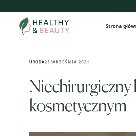
Przejdź
do
treści
Strona głów
URODA
25 WRZEŚNIA 2021
Niechirurgiczny l
kosmetycznym