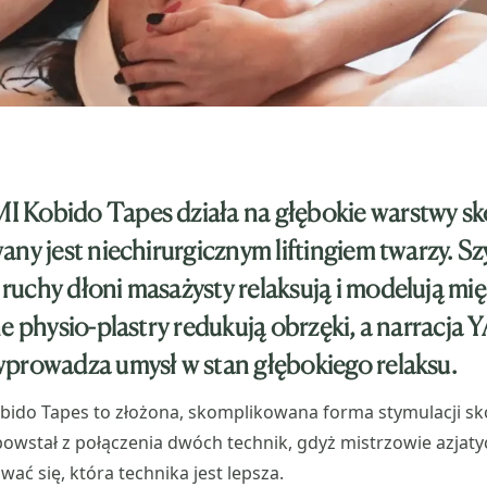
Kobido Tapes działa na głębokie warstwy skór
ny jest niechirurgicznym liftingiem twarzy. Sz
uchy dłoni masażysty relaksują i modelują mię
ne physio-plastry redukują obrzęki, a narracja
prowadza umysł w stan głębokiego relaksu.
do Tapes to złożona, skomplikowana forma stymulacji skór
owstał z połączenia dwóch technik, gdyż mistrzowie azjat
ać się, która technika jest lepsza.