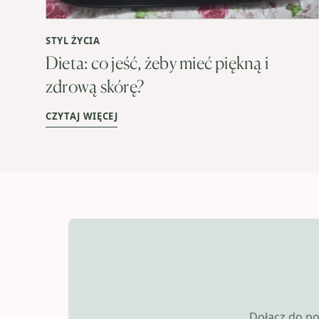
STYL ŻYCIA
Dieta: co jeść, żeby mieć piękną i
zdrową skórę?
CZYTAJ WIĘCEJ
Dołącz do po