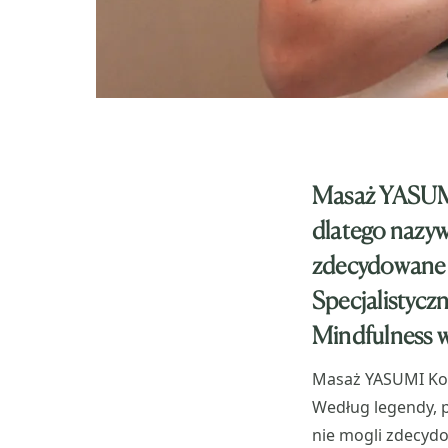
Masaż YASUMI 
dlatego nazywa
zdecydowane r
Specjalistycz
Mindfulness w
Masaż YASUMI Kobi
Według legendy, p
nie mogli zdecydow