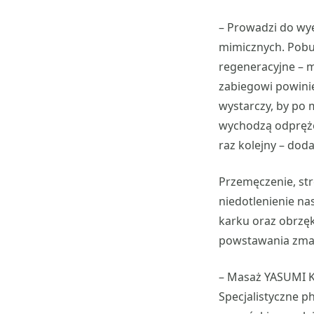
– Prowadzi do wye
mimicznych. Pob
regeneracyjne –
zabiegowi powinie
wystarczy, by po m
wychodzą odpręże
raz kolejny – doda
Przemęczenie, str
niedotlenienie na
karku oraz obrzęk
powstawania zma
– Masaż YASUMI Ko
Specjalistyczne p