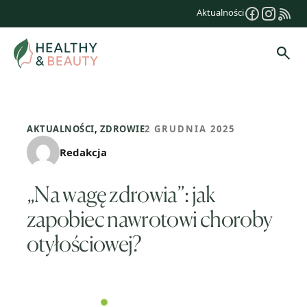
Przejdź
Aktualności
do
treści
Szuk
AKTUALNOŚCI
,
ZDROWIE
2 GRUDNIA 2025
Redakcja
„Na wagę zdrowia”: jak
zapobiec nawrotowi choroby
otyłościowej?