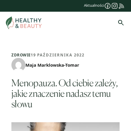
Przejdź
Aktualności
do
treści
Szuk
ZDROWIE
19 PAŹDZIERNIKA 2022
Maja Marklowska-Tomar
Menopauza. Od ciebie zależy,
jakie znaczenie nadasz temu
słowu