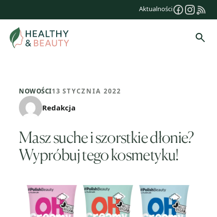
Przejdź
Aktualności
do
treści
Szuk
NOWOŚCI
13 STYCZNIA 2022
Redakcja
Masz suche i szorstkie dłonie?
Wypróbuj tego kosmetyku!