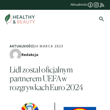
Przejdź
Aktualności
do
treści
Szuk
AKTUALNOŚCI
24 MARCA 2023
Redakcja
Lidl został oficjalnym
partnerem UEFA w
rozgrywkach Euro 2024