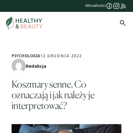
Przejdź
Aktualności
do
treści
Szuk
PSYCHOLOGIA
12 GRUDNIA 2022
Redakcja
Koszmary senne. Co
oznaczają i jak należy je
interpretować?