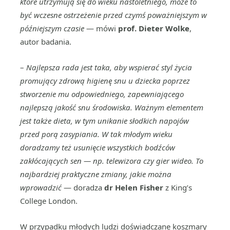
które utrzymują się do wieku nastoletniego, może to
być wczesne ostrzeżenie przed czymś poważniejszym w
późniejszym czasie
— mówi
prof. Dieter Wolke
,
autor badania.
–
Najlepsza rada jest taka, aby wspierać styl życia
promujący zdrową higienę snu u dziecka poprzez
stworzenie mu odpowiedniego, zapewniającego
najlepszą jakość snu środowiska. Ważnym elementem
jest także dieta, w tym unikanie słodkich napojów
przed porą zasypiania. W tak młodym wieku
doradzamy też usunięcie wszystkich bodźców
zakłócających sen — np. telewizora czy gier wideo. To
najbardziej praktyczne zmiany, jakie można
wprowadzić
— doradza
dr Helen Fisher
z King’s
College London.
W przypadku młodych ludzi doświadczane koszmary