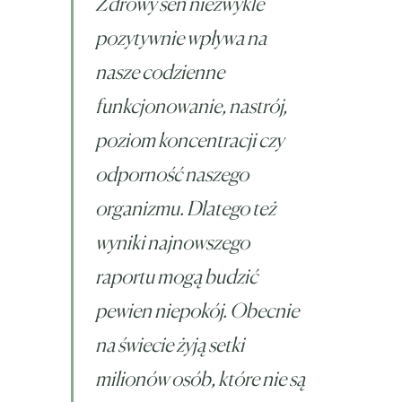
Zdrowy sen niezwykle
pozytywnie wpływa na
nasze codzienne
funkcjonowanie, nastrój,
poziom koncentracji czy
odporność naszego
organizmu. Dlatego też
wyniki najnowszego
raportu mogą budzić
pewien niepokój. Obecnie
na świecie żyją setki
milionów osób, które nie są