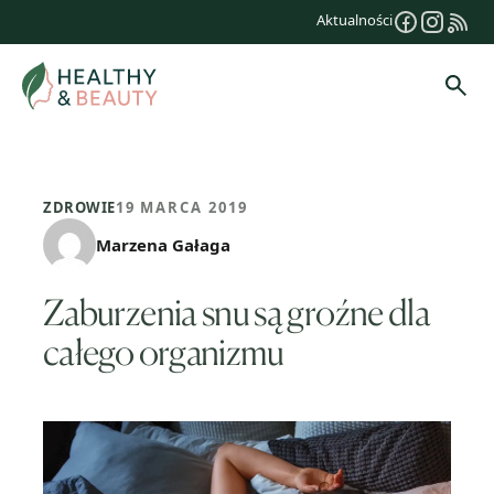
Przejdź
Aktualności
do
treści
Szuk
ZDROWIE
19 MARCA 2019
Marzena Gałaga
Zaburzenia snu są groźne dla
całego organizmu