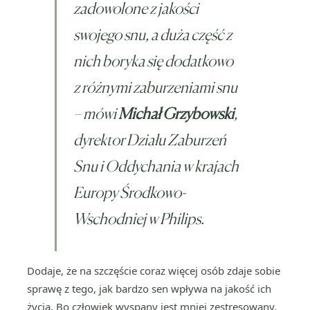
zadowolone z jakości
swojego snu, a duża część z
nich boryka się dodatkowo
z różnymi zaburzeniami snu
– mówi
Michał Grzybowski
,
dyrektor Działu Zaburzeń
Snu i Oddychania w krajach
Europy Środkowo-
Wschodniej w Philips.
Dodaje, że na szczęście coraz więcej osób zdaje sobie
sprawę z tego, jak bardzo sen wpływa na jakość ich
życia. Bo człowiek wyspany jest mniej zestresowany,