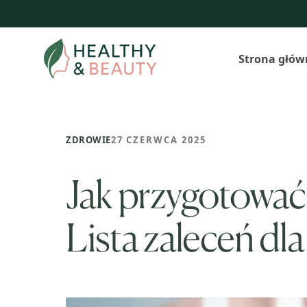
Przejdź
do
treści
Strona głów
ZDROWIE
27 CZERWCA 2025
Jak przygotować 
Lista zaleceń dl