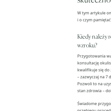
W tym artykule o
i o czym pamiętać 
Kiedy należy 
wzroku?
Przygotowania war
konsultację okulis
kwalifikuje się d
– zazwyczaj na 7 
Pozwoli to na uz
stan zdrowia – do
Świadome przygoto
przebiegu proced