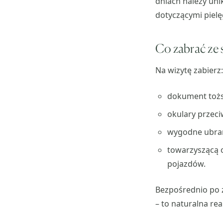
dniach należy uni
dotyczącymi pielę
Co zabrać ze s
Na wizytę zabierz:
dokument tożs
okulary przeci
wygodne ubran
towarzyszącą 
pojazdów.
Bezpośrednio po z
– to naturalna rea