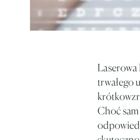
Laserowa 
trwałego u
krótkowzr
Choć sam z
odpowiedn
skutecznoś