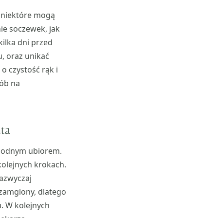
 niektóre mogą
ie soczewek, jak
kilka dni przed
, oraz unikać
 czystość rąk i
sób na
nta
wygodnym ubiorem.
olejnych krokach.
zazwyczaj
zamglony, dlatego
. W kolejnych