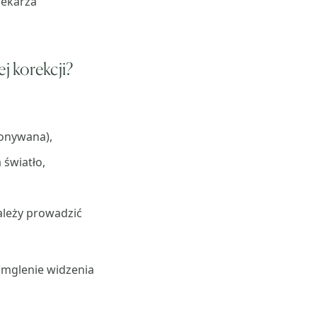
lekarza
j korekcji?
konywana),
 światło,
ależy prowadzić
amglenie widzenia