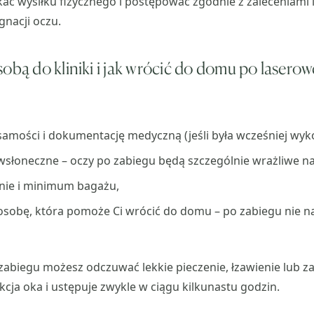
kać wysiłku fizycznego i postępować zgodnie z zaleceniami 
gnacji oczu.
obą do kliniki i jak wrócić do domu po laserowe
amości i dokumentację medyczną (jeśli była wcześniej wy
wsłoneczne – oczy po zabiegu będą szczególnie wrażliwe na
ie i minimum bagażu,
osobę, która pomoże Ci wrócić do domu – po zabiegu nie n
abiegu możesz odczuwać lekkie pieczenie, łzawienie lub z
kcja oka i ustępuje zwykle w ciągu kilkunastu godzin.