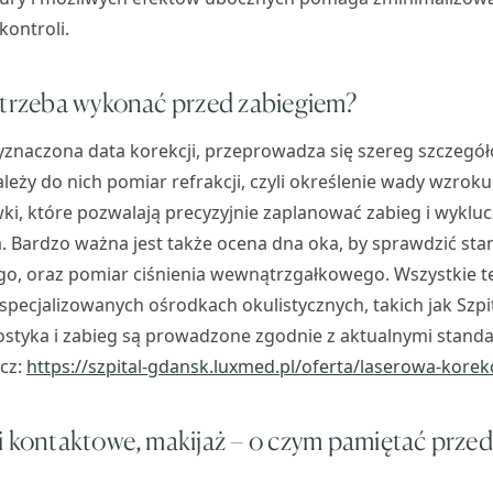
kontroli.
 trzeba wykonać przed zabiegiem?
yznaczona data korekcji, przeprowadza się szereg szczeg
leży do nich pomiar refrakcji, czyli określenie wady wzroku,
i, które pozwalają precyzyjnie zaplanować zabieg i wykluc
 Bardzo ważna jest także ocena dna oka, by sprawdzić stan
, oraz pomiar ciśnienia wewnątrzgałkowego. Wszystkie te
ecjalizowanych ośrodkach okulistycznych, takich jak Szpi
ostyka i zabieg są prowadzone zgodnie z aktualnymi stan
acz:
https://szpital-gdansk.luxmed.pl/oferta/laserowa-korek
i kontaktowe, makijaż – o czym pamiętać przed