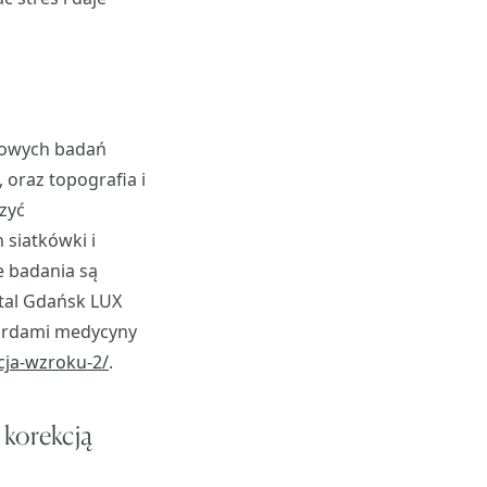
ółowych badań
 oraz topografia i
zyć
 siatkówki i
 badania są
tal Gdańsk LUX
dardami medycyny
cja-wzroku-2/
.
 korekcją