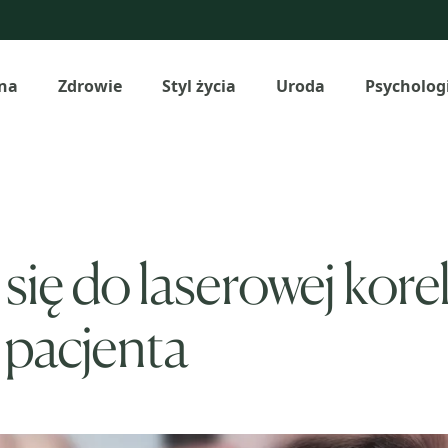
na
Zdrowie
Styl życia
Uroda
Psycholog
się do laserowej kore
a pacjenta