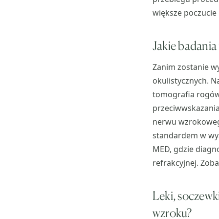
większe poczucie 
Jakie badania
Zanim zostanie w
okulistycznych. Na
tomografia rogówk
przeciwwskazania.
nerwu wzrokowego
standardem w wysp
MED, gdzie diagn
refrakcyjnej. Zob
Leki, soczewk
wzroku?