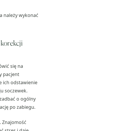
ia należy wykonać
korekcji
ówić się na
y pacjent
e ich odstawienie
aju soczewek.
 zadbać o ogólny
ację po zabiegu.
a. Znajomość
 stres i daje