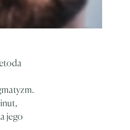
metoda
ygmatyzm.
inut,
a jego