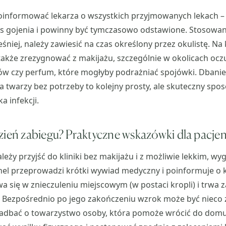
poinformować lekarza o wszystkich przyjmowanych lekach –
s gojenia i powinny być tymczasowo odstawione. Stosowan
iej, należy zawiesić na czas określony przez okulistę. Na 
akże zrezygnować z makijażu, szczególnie w okolicach oczu
 czy perfum, które mogłyby podrażniać spojówki. Dbanie o
a twarzy bez potrzeby to kolejny prosty, ale skuteczny spo
a infekcji.
zień zabiegu? Praktyczne wskazówki dla pacje
leży przyjść do kliniki bez makijażu i z możliwie lekkim, 
el przeprowadzi krótki wywiad medyczny i poinformuje o k
 się w znieczuleniu miejscowym (w postaci kropli) i trwa 
. Bezpośrednio po jego zakończeniu wzrok może być nieco 
zadbać o towarzystwo osoby, która pomoże wrócić do domu