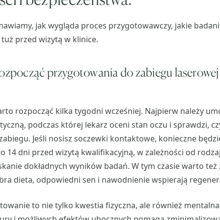
mawiamy, jak wygląda proces przygotowawczy, jakie badan
tuż przed wizytą w klinice.
rozpocząć przygotowania do zabiegu laserowej 
to rozpocząć kilka tygodni wcześniej. Najpierw należy um
tyczną, podczas której lekarz oceni stan oczu i sprawdzi, cz
o zabiegu. Jeśli nosisz soczewki kontaktowe, konieczne będzi
do 14 dni przed wizytą kwalifikacyjną, w zależności od rodz
yskanie dokładnych wyników badań. W tym czasie warto też
bra dieta, odpowiedni sen i nawodnienie wspierają regener
wanie to nie tylko kwestia fizyczna, ale również mentaln
ury i możliwych efektów ubocznych pomaga zminimalizować