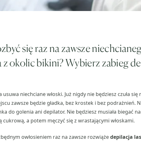
zbyć się raz na zawsze niechciane
 z okolic bikini? Wybierz zabieg de
a usuwa niechciane włoski. Już nigdy nie będziesz czuła się
jscu zawsze będzie gładka, bez krostek i bez podrażnień. Ni
a do golenia ani depilator. Nie będziesz musiała biegać na
ą cukrową, a potem męczyć się z wrastającymi włoskami.
zbędnym owłosieniem raz na zawsze rozwiąże
depilacja l