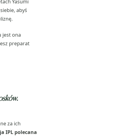
netach Yasumi
siebie, abyś
liznę.
 jest ona
jesz preparat
łosków.
ne za ich
ja IPL polecana