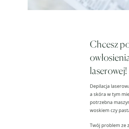
Chcesz po
owłosienia
laserowej!
Depilacja laserow
a skóra w tym mie
potrzebna maszynk
woskiem czy past
Twój problem ze 