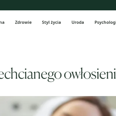
na
Zdrowie
Styl życia
Uroda
Psycholog
echcianego owłosienia