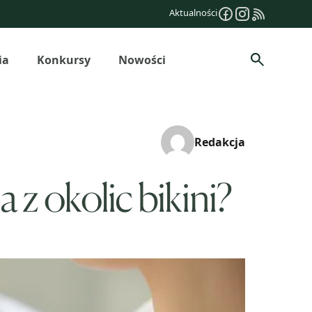
Aktualności
ia
Konkursy
Nowości
Szukaj
Redakcja
 z okolic bikini?