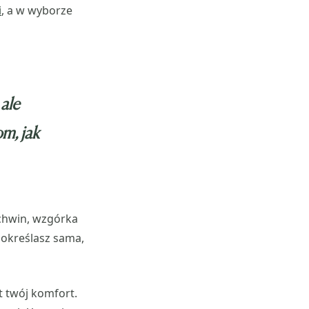
i
, a w wyborze
 ale
m, jak
achwin, wzgórka
 określasz sama,
st twój komfort.