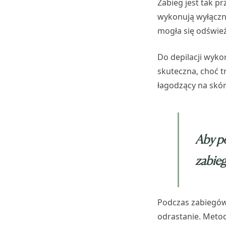
Zabieg jest tak p
wykonują wyłączni
mogła się odśwież
Do depilacji wyko
skuteczna, choć t
łagodzący na skór
Aby po
zabieg
Podczas zabiegów
odrastanie. Metod