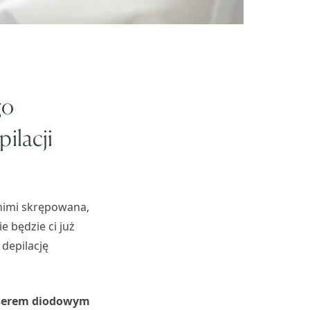
go
pilacji
 nimi skrępowana,
e będzie ci już
 depilację
aserem diodowym