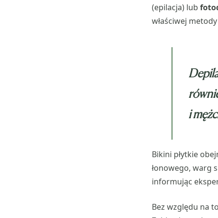
(epilacja) lub
foto
właściwej metody 
Depila
równie
i męż
Bikini płytkie ob
łonowego, warg s
informując ekspe
Bez względu na to,