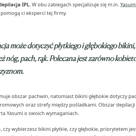
depilacja IPL
. W obu zabiegach specjalizuje się m.in.
Yasum
pomogą ci eksperci tej firmy.
cja może dotyczyć płytkiego i głębokiego bikini,
ż nóg, pach, rąk. Polecana jest zarówno kobieto
czyznom.
ejmuje obszar pachwin, natomiast bikini głębokie dotyczy p
romowych oraz strefy między pośladkami. Obszar depilacji
rta Yasumi o swoich wymaganiach.
 czy wybierzesz bikini płytkie, czy głębokie, priorytetem je