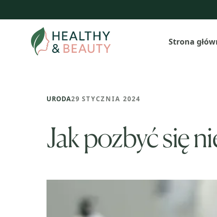
Przejdź
do
treści
Strona głów
URODA
29 STYCZNIA 2024
Jak pozbyć się ni