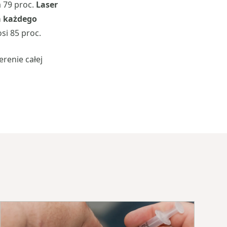
a 79 proc.
Laser
a każdego
si 85 proc.
erenie całej