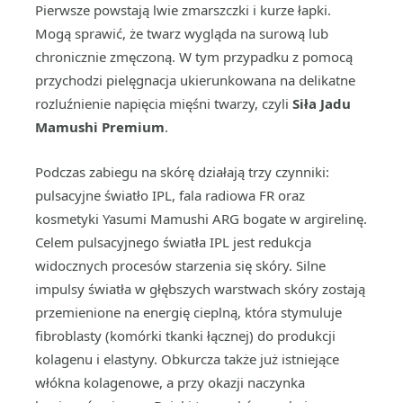
Pierwsze powstają lwie zmarszczki i kurze łapki.
Mogą sprawić, że twarz wygląda na surową lub
chronicznie zmęczoną. W tym przypadku z pomocą
przychodzi pielęgnacja ukierunkowana na delikatne
rozluźnienie napięcia mięśni twarzy, czyli
Siła Jadu
Mamushi Premium
.
Podczas zabiegu na skórę działają trzy czynniki:
pulsacyjne światło IPL, fala radiowa FR oraz
kosmetyki Yasumi Mamushi ARG bogate w argirelinę.
Celem pulsacyjnego światła IPL jest redukcja
widocznych procesów starzenia się skóry. Silne
impulsy światła w głębszych warstwach skóry zostają
przemienione na energię cieplną, która stymuluje
fibroblasty (komórki tkanki łącznej) do produkcji
kolagenu i elastyny. Obkurcza także już istniejące
włókna kolagenowe, a przy okazji naczynka