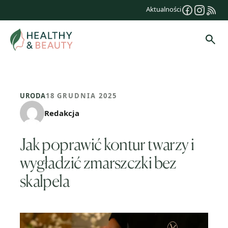
Przejdź
Aktualności
do
treści
Szuk
URODA
18 GRUDNIA 2025
Redakcja
Jak poprawić kontur twarzy i
wygładzić zmarszczki bez
skalpela