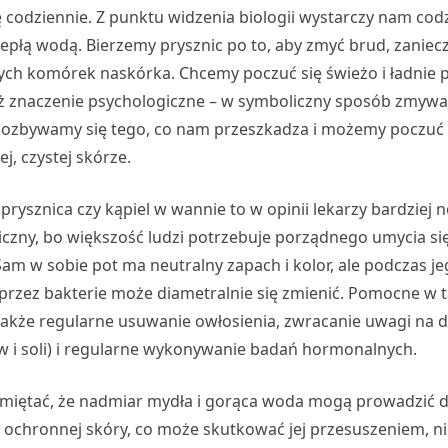
ę codziennie. Z punktu widzenia biologii wystarczy nam cod
iepłą wodą. Bierzemy prysznic po to, aby zmyć brud, zaniecz
ch komórek naskórka. Chcemy poczuć się świeżo i ładnie p
eż znaczenie psychologiczne – w symboliczny sposób zmywam
 pozbywamy się tego, co nam przeszkadza i możemy poczuć 
j, czystej skórze.
prysznica czy kąpiel w wannie to w opinii lekarzy bardziej
czny, bo większość ludzi potrzebuje porządnego umycia si
Sam w sobie pot ma neutralny zapach i kolor, ale podczas j
rzez bakterie może diametralnie się zmienić. Pomocne w tak
także regularne usuwanie owłosienia, zwracanie uwagi na d
 i soli) i regularne wykonywanie badań hormonalnych.
miętać, że nadmiar mydła i gorąca woda mogą prowadzić 
y ochronnej skóry, co może skutkować jej przesuszeniem, 