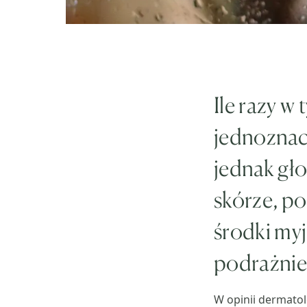
Ile razy w
jednoznacz
jednak gł
skórze, p
środki myj
podrażnie
W opinii dermato