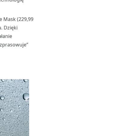
e Mask (229,99
. Dzięki
łanie
ozprasowuje”