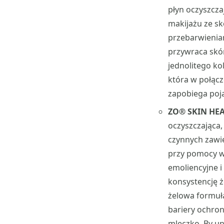
płyn oczyszcz
makijażu ze sk
przebarwieniam
przywraca skór
jednolitego ko
która w połącz
zapobiega poj
ZO® SKIN HE
oczyszczająca
czynnych zawie
przy pomocy w
emoliencyjne i
konsystencję 
żelowa formuła
bariery ochron
mleczko. By un