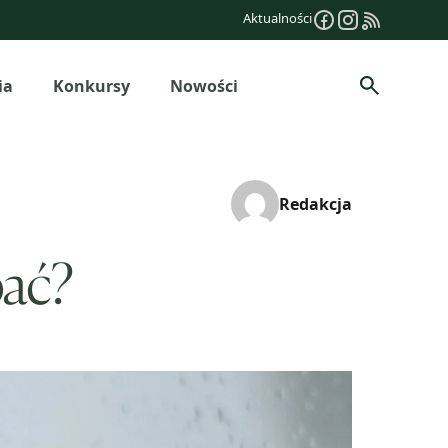
Aktualności
ia
Konkursy
Nowości
Szukaj
Redakcja
pać?