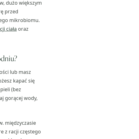
ów, dużo większym
rę przed
nego mikrobiomu.
ji ciała
oraz
odniu?
ności lub masz
ożesz kapać się
ieli (bez
aj gorącej wody,
zw. międzyczasie
e z racji częstego