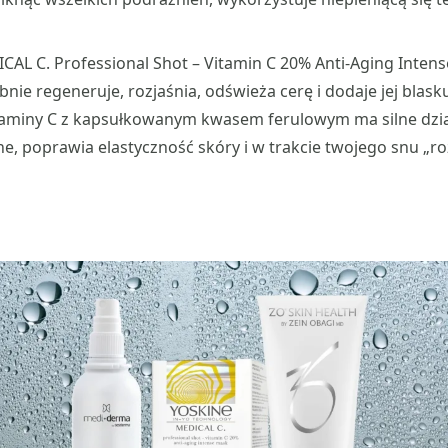
AL C. Professional Shot – Vitamin C 20% Anti-Aging Intens
bnie regeneruje, rozjaśnia, odświeża cerę i dodaje jej blasku
taminy C z kapsułkowanym kwasem ferulowym ma silne dzia
e, poprawia elastyczność skóry i w trakcie twojego snu „r