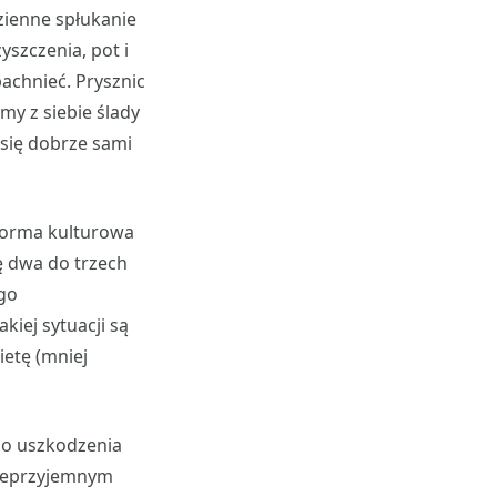
zienne spłukanie
yszczenia, pot i
achnieć. Prysznic
y z siebie ślady
się dobrze sami
 norma kulturowa
ę dwa do trzech
ego
iej sytuacji są
ietę (mniej
do uszkodzenia
nieprzyjemnym