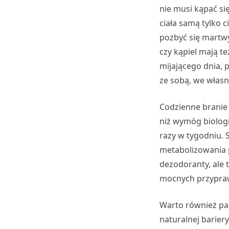
nie musi kąpać si
ciała samą tylko c
pozbyć się martwy
czy kąpiel mają t
mijającego dnia,
ze sobą, we własne
Codzienne branie 
niż wymóg biologi
razy w tygodniu. 
metabolizowania p
dezodoranty, ale 
mocnych przypraw
Warto również pa
naturalnej barier