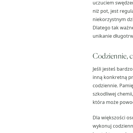
uczuciem swędzen
niż pot, jest reg
niekorzystnym dz
Dlatego tak ważn
unikanie długotrwa
Codziennie, co
Jeśli jesteś bard
inną konkretną pr
codziennie. Pamię
szkodliwej chemii
która może powod
Dla większości os
wykonuj codzienną 