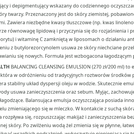
ający i depigmentujący wskazany do codziennego oczyszcza
óry twarzy. Przeznaczony jest do skóry ziemistej, pobawione
i. Zawiera niezbędne kwasy tłuszczowe (np. kwas linoleno
ze równowagę lipidową i przyczynia się do rozjaśnienia i 
lorytu) i witaminę C zamkniętą w liposomach o działaniu a
eniu z butylorezorcynolem usuwa ze skóry niechciane przeb
awianiu się nowych. Formuła jest wzbogacona łagodzącym
ALTH
BALANCING CLEANSING EMULSION (270 zł/200 ml) to 
, która w odróżnieniu od tradycyjnych roztworów środków
ra stabilny układ dyspersji oleju w wodzie. Skutecznie emu
ody usuwa zanieczyszczenia oraz sebum. Myjąc, zachowuje
 łagodzące. Balansująca emulsja oczyszczająca posiada inn
żelu zmieniającego się w mleczko. W kontakcie z suchą sk
 rozpływa się, rozpuszczając makijaż i zanieczyszczenia b
nej skóry. Po zwilżeniu wodą żel zmienia się w płynne, łatw
iknąć wszelkich podrażnień, wykorzystuje niepieniącą się 