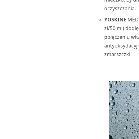
oczyszczania.
YOSKINE
MEDIC
zł/50 ml) dogłę
połączeniu wi
antyoksydacyjn
zmarszczki.