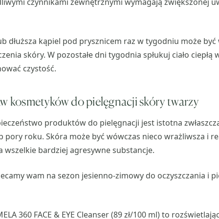
dliwymi czynnikami zewnętrznymi wymagają zwiększonej uw
ub dłuższa kąpiel pod prysznicem raz w tygodniu może być
zenia skóry. W pozostałe dni tygodnia spłukuj ciało ciepłą 
hować czystość.
aw kosmetyków do pielęgnacji skóry twarzy
pieczeństwo produktów do pielęgnacji jest istotna zwłaszc
ub pory roku. Skóra może być wówczas nieco wrażliwsza i 
 wszelkie bardziej agresywne substancje.
lecamy wam na sezon jesienno-zimowy do oczyszczania i pi
ELA 360 FACE & EYE Cleanser (89 zł/100 ml) to rozświetlaj