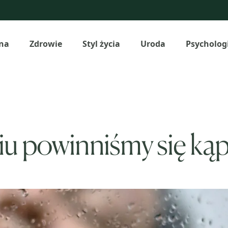
na
Zdrowie
Styl życia
Uroda
Psycholog
niu powinniśmy się ką