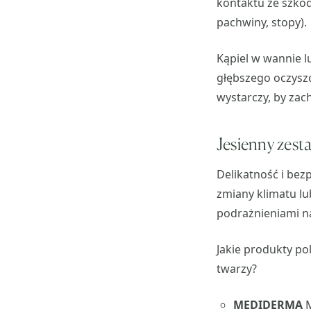
kontaktu ze szko
pachwiny, stopy).
Kąpiel w wannie l
głębszego oczyszc
wystarczy, by zac
Jesienny zest
Delikatność i bez
zmiany klimatu l
podrażnieniami na
Jakie produkty po
twarzy?
MEDIDERMA
M