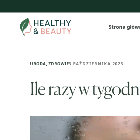
Przejdź
do
treści
Strona głów
URODA
,
ZDROWIE
3 PAŹDZIERNIKA 2023
Ile razy w tygod