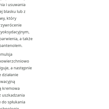
nia i usuwania
j blasku lub z
wy, który
przywrócenie
ntyoksydacyjnym,
arwienia, a także
 pantenolem.
emulsja
 powierzchniowo
lguje, a następnie
 działanie
owacyjną
órą kremowa
ez uszkadzania
e do spłukania
technologię