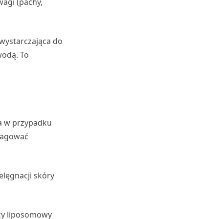
agi (pachy,
 wystarczająca do
wodą. To
za w przypadku
reagować
elęgnacji skóry
ący liposomowy