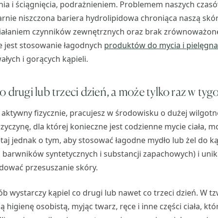
ia i ściągnięcia, podrażnieniem. Problemem naszych czas
ularnie niszczona bariera hydrolipidowa chroniąca naszą skó
iałaniem czynników zewnętrznych oraz brak zrównoważo
e jest stosowanie łagodnych
produktów do mycia i pielęgnac
łych i gorących kąpieli.
 drugi lub trzeci dzień, a może tylko raz w tyg
zo aktywny fizycznie, pracujesz w środowisku o dużej wilgot
zyczynę, dla której konieczne jest codzienne mycie ciała, m
taj jednak o tym, aby stosować łagodne mydło lub żel do kąp
, barwników syntetycznych i substancji zapachowych) i unik
ować przesuszanie skóry.
ób wystarczy kąpiel co drugi lub nawet co trzeci dzień. W t
higienę osobistą, myjąc twarz, ręce i inne części ciała, któr