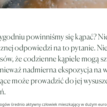
 tygodniu powinniśmy się kąpać? N
nej odpowiedzi na to pytanie. Nie
osów, że codzienne kąpiele mogą s
onieważ nadmierna ekspozycja na w
ące może prowadzić do jej wysusze
ń.
logów średnio aktywny człowiek mieszkający w dużym euro