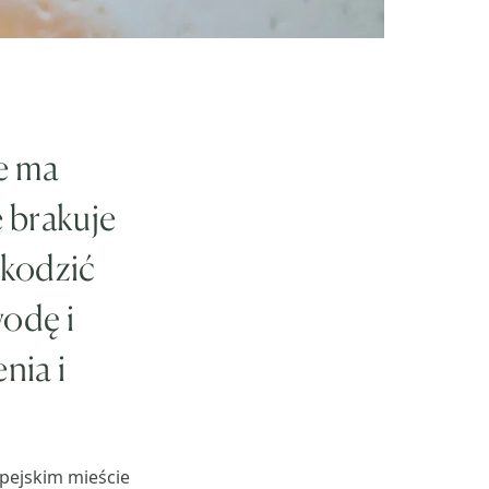
ie ma
 brakuje
zkodzić
odę i
nia i
pejskim mieście