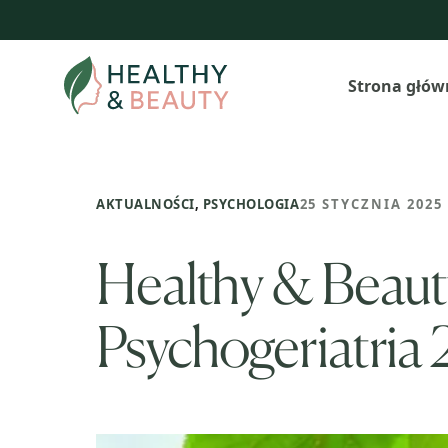
Przejdź
do
treści
Strona głów
AKTUALNOŚCI
,
PSYCHOLOGIA
25 STYCZNIA 2025
Healthy & Beaut
Psychogeriatria