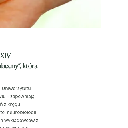
 XIV
becny”, która
i Uniwersytetu
u – zapewniają,
ń z kręgu
tej neurobiologii
ych wykładowców z