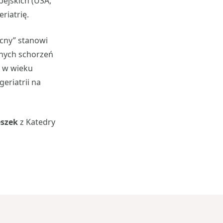
ejskich (USA,
riatrię.
cny” stanowi
żnych schorzeń
b w wieku
eriatrii na
eszek
z Katedry