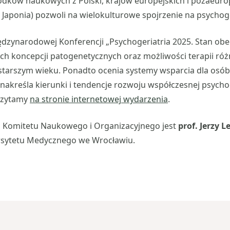
dków naukowych z Polski, krajów europejskich i pozaeurop
, Japonia) pozwoli na wielokulturowe spojrzenie na psychoge
dzynarodowej Konferencji „Psychogeriatria 2025. Stan obe
ch koncepcji patogenetycznych oraz możliwości terapii ró
starszym wieku. Ponadto ocenia systemy wsparcia dla osó
nakreśla kierunki i tendencje rozwoju współczesnej psychog
 czytamy
na stronie internetowej wydarzenia
.
Komitetu Naukowego i Organizacyjnego jest
prof. Jerzy L
ersytetu Medycznego we Wrocławiu.