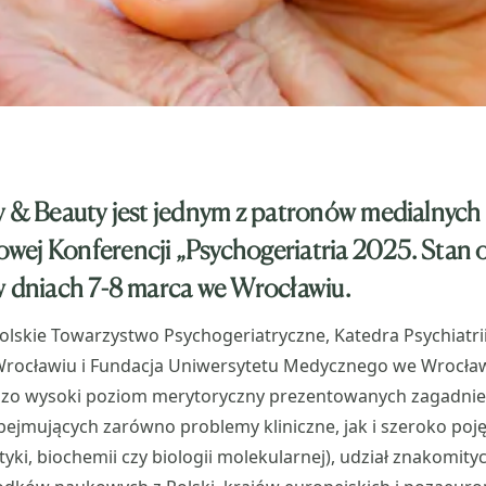
y & Beauty jest jednym z patronów medialnych
ej Konferencji „Psychogeriatria 2025. Stan o
w dniach 7-8 marca we Wrocławiu.
olskie Towarzystwo Psychogeriatryczne, Katedra Psychiatri
ocławiu i Fundacja Uniwersytetu Medycznego we Wrocławi
dzo wysoki poziom merytoryczny prezentowanych zagadnie
obejmujących zarówno problemy kliniczne, jak i szeroko poję
ki, biochemii czy biologii molekularnej), udział znakomit