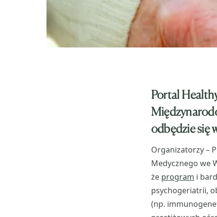
Portal Health
Międzynarodow
odbędzie się 
Organizatorzy – P
Medycznego we Wr
że
program
i bar
psychogeriatrii, 
(np. immunogenety