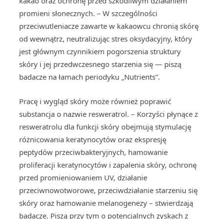
kakao oraz ochronę przed szkodliwym działaniem
promieni słonecznych. – W szczególności
przeciwutleniacze zawarte w kakaowcu chronią skórę
od wewnątrz, neutralizując stres oksydacyjny, który
jest głównym czynnikiem pogorszenia struktury
skóry i jej przedwczesnego starzenia się — piszą
badacze na łamach periodyku „Nutrients”.
Pracę i wygląd skóry może również poprawić
substancja o nazwie resweratrol. – Korzyści płynące z
resweratrolu dla funkcji skóry obejmują stymulację
różnicowania keratynocytów oraz ekspresję
peptydów przeciwbakteryjnych, hamowanie
proliferacji keratynocytów i zapalenia skóry, ochronę
przed promieniowaniem UV, działanie
przeciwnowotworowe, przeciwdziałanie starzeniu się
skóry oraz hamowanie melanogenezy – stwierdzają
badacze. Piszą przy tym o potencjalnych zyskach z