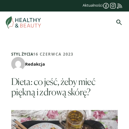
Przejdź
Aktualności
do
treści
Szuk
STYL ŻYCIA
16 CZERWCA 2023
Redakcja
Dieta: co jeść, żeby mieć
piękną i zdrową skórę?