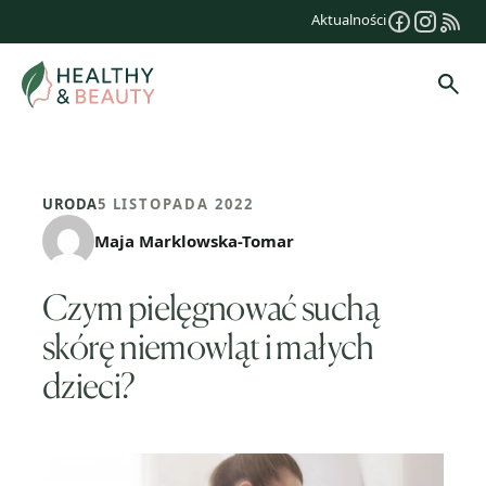
Przejdź
Aktualności
do
treści
Szuk
URODA
5 LISTOPADA 2022
Maja Marklowska-Tomar
Czym pielęgnować suchą
skórę niemowląt i małych
dzieci?