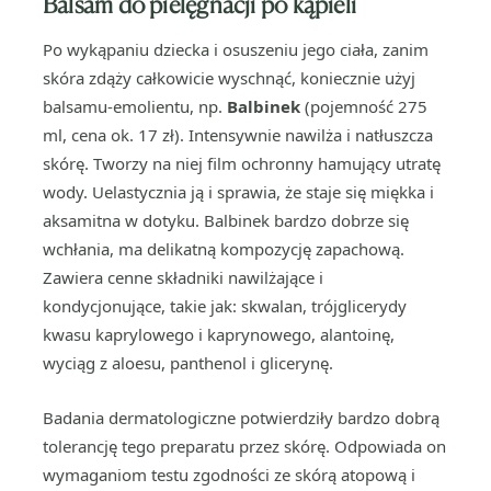
Balsam do pielęgnacji po kąpieli
Po wykąpaniu dziecka i osuszeniu jego ciała, zanim
skóra zdąży całkowicie wyschnąć, koniecznie użyj
balsamu-emolientu, np.
Balbinek
(pojemność 275
ml, cena ok. 17 zł). Intensywnie nawilża i natłuszcza
skórę. Tworzy na niej film ochronny hamujący utratę
wody. Uelastycznia ją i sprawia, że staje się miękka i
aksamitna w dotyku. Balbinek bardzo dobrze się
wchłania, ma delikatną kompozycję zapachową.
Zawiera cenne składniki nawilżające i
kondycjonujące, takie jak: skwalan, trójglicerydy
kwasu kaprylowego i kaprynowego, alantoinę,
wyciąg z aloesu, panthenol i glicerynę.
Badania dermatologiczne potwierdziły bardzo dobrą
tolerancję tego preparatu przez skórę. Odpowiada on
wymaganiom testu zgodności ze skórą atopową i