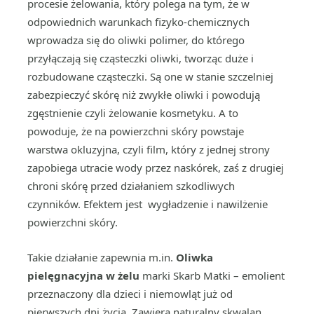
procesie żelowania, który polega na tym, że w
odpowiednich warunkach fizyko-chemicznych
wprowadza się do oliwki polimer, do którego
przyłączają się cząsteczki oliwki, tworząc duże i
rozbudowane cząsteczki. Są one w stanie szczelniej
zabezpieczyć skórę niż zwykłe oliwki i powodują
zgęstnienie czyli żelowanie kosmetyku. A to
powoduje, że na powierzchni skóry powstaje
warstwa okluzyjna, czyli film, który z jednej strony
zapobiega utracie wody przez naskórek, zaś z drugiej
chroni skórę przed działaniem szkodliwych
czynników. Efektem jest wygładzenie i nawilżenie
powierzchni skóry.
Takie działanie zapewnia m.in.
Oliwka
pielęgnacyjna w żelu
marki Skarb Matki – emolient
przeznaczony dla dzieci i niemowląt już od
pierwszych dni życia. Zawiera naturalny skwalan