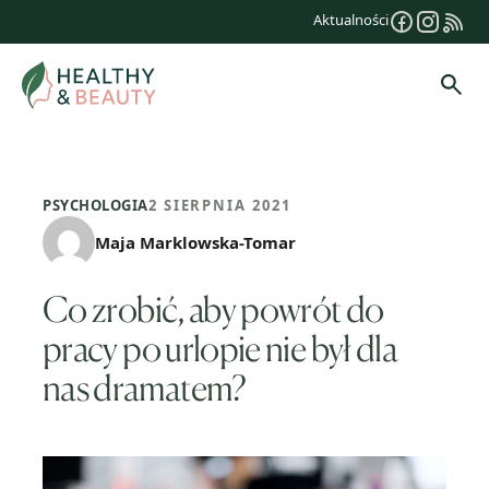
Przejdź
Aktualności
do
treści
Szuk
PSYCHOLOGIA
2 SIERPNIA 2021
Maja Marklowska-Tomar
Co zrobić, aby powrót do
pracy po urlopie nie był dla
nas dramatem?