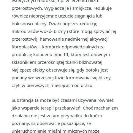
estetycznych botoksu, np. w leczeniu blizn
przerostowych. Wygładza je i zmiękcza, redukuje
również nieprzyjemne uczucie ciągnięcia lub
bolesności blizny. Działa poprzez redukcję
mikrourazów wokół blizny (które mogą sprzyjać jej
przerostowi), hamowanie nadmiernej aktywacji
fibroblastów – komórek odpowiedzialnych za
produkcję kolagenu typu III, który jest głównym
składnikiem przerośniętej tkanki bliznowatej.
Najlepsze efekty obserwuje się, gdy botoks jest
podany we wczesnej fazie formowania się blizny,
czyli w pierwszych miesiącach od urazu.
Substancja ta może być czasami używana również
jako wsparcie terapii przebarwień. Choć mechanizm
działania nie jest w tym przypadku do końca
poznany, są obserwacje pokazujące, że
unieruchomienie mięśni mimicznych może