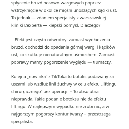
spłycenie bruzd nosowo-wargowych poprzez
wstrzyknięcie w okolice mięśni unoszących kąciki ust.
To jednak — zdaniem specjalisty z warszawskiej
kliniki L’experta — kiepski pomysł. Dlaczego?
– Efekt jest często odwrotny: zamiast wygładzenia
bruzd, dochodzi do opadania górnej wargi i kącików
ust, co skutkuje nienaturalnym uśmiechem. Zamiast
poprawy mamy pogorszenie wyglądu — tłumaczy.
Kolejna „nowinka” z TikToka to botoks podawany za
uszami lub wzdłuż linii żuchwy w celu efektu „liftingu
chirurgicznego” bez operacji. – To absolutna
nieprawda. Takie podanie botoksu nie da efektu
liftingu. W najlepszym wypadku nie zrobi nic, a w
najgorszym pogorszy kontur twarzy – przestrzega
specjalista.