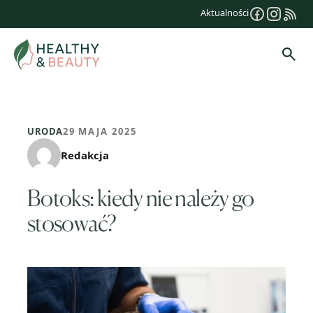
Przejdź
Aktualności
do
treści
Szuk
URODA
29 MAJA 2025
Redakcja
Botoks: kiedy nie należy go
stosować?