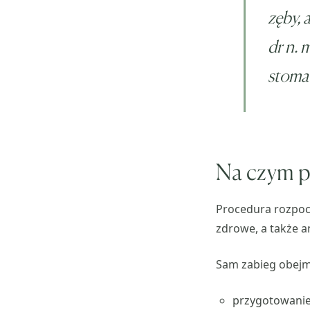
zęby, 
dr n. 
stomat
Na czym p
Procedura rozpocz
zdrowe, a także an
Sam zabieg obejm
przygotowanie