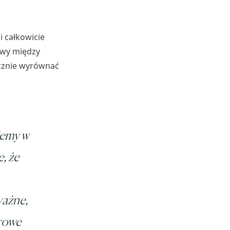
 całkowicie
rwy między
ycznie wyrównać
jemy w
, że
ważne,
drowe