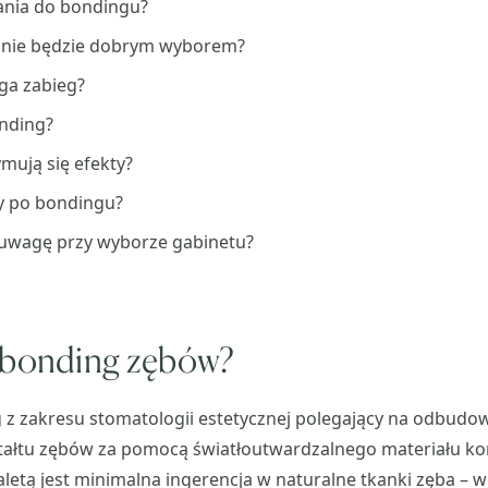
ania do bondingu?
 nie będzie dobrym wyborem?
ga zabieg?
onding?
ymują się efekty?
by po bondingu?
 uwagę przy wyborze gabinetu?
 bonding zębów?
 z zakresu stomatologii estetycznej polegający na odbudow
ałtu zębów za pomocą światłoutwardzalnego materiału 
aletą jest minimalna ingerencja w naturalne tkanki zęba – w