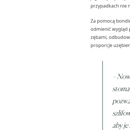
przypadkach nie m
Za pomocą bondin
odmienić wygląd 
zębami, odbudowa
proporcje uzębien
– Nowo
stomat
pozwal
szlifo
aby je