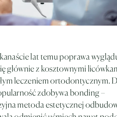
ilkanaście lat temu poprawa wyglą
się głównie z kosztownymi licówkam
łym leczeniem ortodontycznym. D
opularność zdobywa bonding –
yjna metoda estetycznej odbudo
wala odmienić uśmiech nawet podc