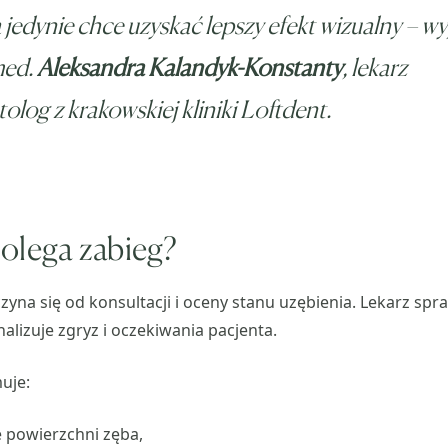
a jedynie chce uzyskać lepszy efekt wizualny – wy
med.
Aleksandra Kalandyk-Konstanty
, lekarz
olog z krakowskiej kliniki Loftdent.
olega zabieg?
yna się od konsultacji i oceny stanu uzębienia. Lekarz spr
alizuje zgryz i oczekiwania pacjenta.
uje:
 powierzchni zęba,