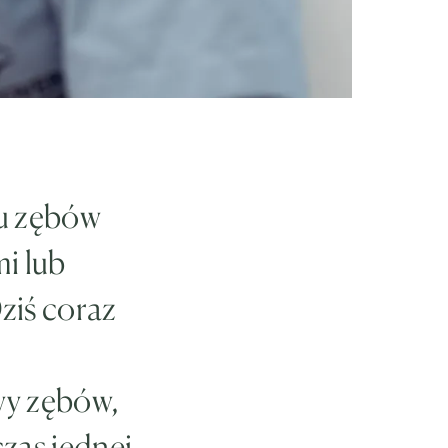
du zębów
i lub
ziś coraz
wy zębów,
zas jednej