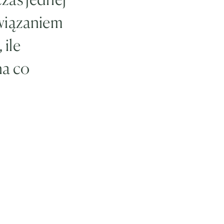
wiązaniem
 ile
na co