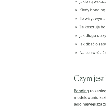
Jakie są wskaz
Kiedy bonding
Ile wizyt wyma
Ile kosztuje b
Jak długo utrz
Jak dbać o zę
Na co zwrócić
Czym jest
Bonding
to zabieg
modelowaniu kszt
Jego największą z