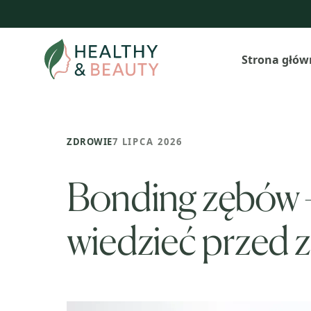
Przejdź
do
treści
Strona głów
ZDROWIE
7 LIPCA 2026
Bonding zębów –
wiedzieć przed 