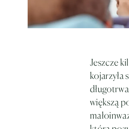
Jeszcze k
kojarzyła 
długotrwa
większą p
małoinwaz
która poz