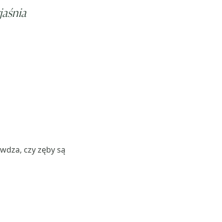
jaśnia
awdza, czy zęby są