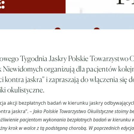
towego Tygodnia Jaskry Polskie Towarzystwo Ok
k Niewidomych organizują dla pacjentów kolejn
ci kontra jaskra” i zapraszają do włączenia się d
iki okulistyczne.
cja akcji bezpłatnych badań w kierunku jaskry odbywającyc
ontra jaskra”.
–
Jako Polskie Towarzystwo Okulistyczne stoimy b
żliwienie pacjentom wykonania bezpłatnych badań w kierunku 
ażny krok w walce z tą podstępną chorobą. W poprzednich edycj