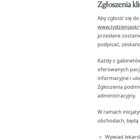
Zgłoszenia kl
Aby zgłosić się d
www.tydzienjaskry
przesłane zostani
podpisać, zeskano
Każdy z gabinetów
oferowanych pacj
informacyjne i ul
Zgłoszenia podmi
administracyjny.
W ramach inicjaty
obchodach, będą 
Wywiad lekarsk