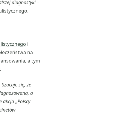
alszej diagnostyki
–
listycznego.
listycznego
i
połeczeństwa na
wansowania, a tym
.
Szacuje się, że
zdiagnozowana, a
e akcja „Polscy
abinetów