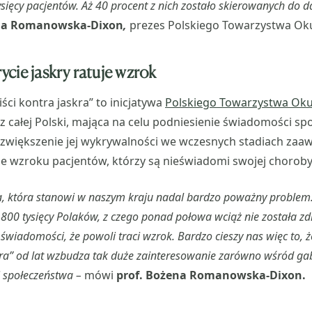
sięcy pacjentów. Aż 40 procent z nich zostało skierowanych do d
na Romanowska-Dixon
,
prezes Polskiego Towarzystwa Oku
cie jaskry ratuje wzrok
iści kontra jaskra” to inicjatywa
Polskiego Towarzystwa Oku
 z całej Polski, mająca na celu podniesienie świadomości s
 zwiększenie jej wykrywalności we wczesnych stadiach zaa
 wzroku pacjentów, którzy są nieświadomi swojej choroby
a, która stanowi w naszym kraju nadal bardzo poważny problem. 
t 800 tysięcy Polaków, z czego ponad połowa wciąż nie została 
iadomości, że powoli traci wzrok. Bardzo cieszy nas więc to, ż
skra” od lat wzbudza tak duże zainteresowanie zarówno wśród g
 i społeczeństwa –
mówi
prof. Bożena Romanowska-Dixon.