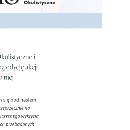
ulistyczne i
ą edycję akcji
o niej
h się pod hasłem
ezsprzecznie na
wczesnego wykrycia
ach przebadanych