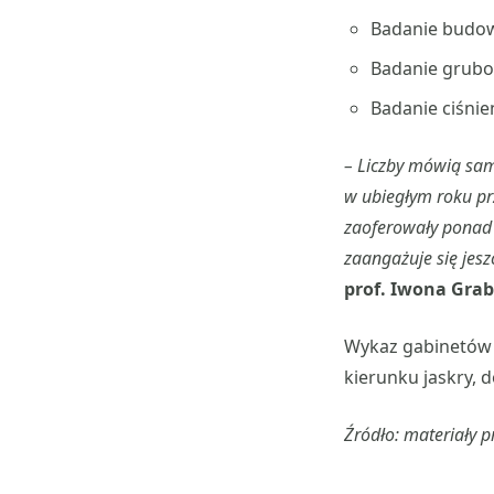
Badanie budow
Badanie grubo
Badanie ciśni
–
Liczby mówią same
w ubiegłym roku prz
zaoferowały ponad 
zaangażuje się jes
prof. Iwona Grab
Wykaz gabinetów 
kierunku jaskry, 
Źródło: materiały 