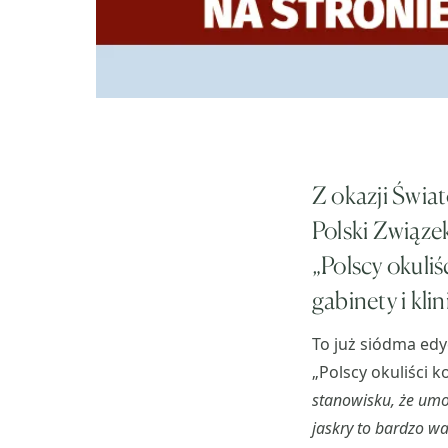
Z okazji Świa
Polski Związe
„Polscy okuliś
gabinety i klin
To już siódma edy
„Polscy okuliści k
stanowisku, że umo
jaskry to bardzo w