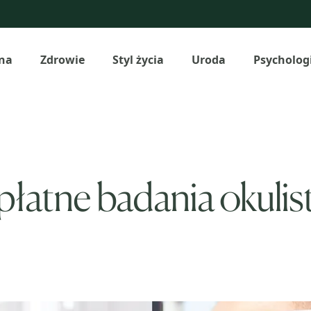
na
Zdrowie
Styl życia
Uroda
Psycholog
płatne badania okulis