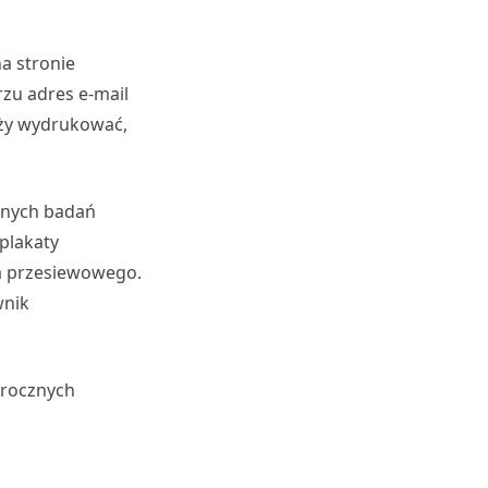
a stronie
zu adres e-mail
eży wydrukować,
atnych badań
plakaty
ia przesiewowego.
wnik
orocznych