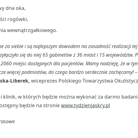
y dna oka,
ści rogówki,
enia wewnątrzgałkowego.
 za siebie i są najlepszym dowodem na zasadność realizacji tej 
yłączyło się do niej 65 gabinetów z 36 miast i 15 województw. 
2060 miejsc dostępnych dla pacjentów. Mamy nadzieję, że w tym
zcze więcej podmiotów, do czego bardzo serdecznie zachęcamy!
–
ska-Liberek
,
wiceprezes Polskiego Towarzystwa Okulistyc
i klinik, w których będzie można wykonać za darmo badani
dostępny będzie na stronie
www.tydzienjaskry.pl
prasowe