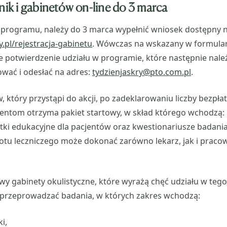
inik i gabinetów on-line do 3 marca
o programu, należy do 3 marca wypełnić wniosek dostępny n
.pl/rejestracja-gabinetu
. Wówczas na wskazany w formular
e potwierdzenie udziału w programie, które następnie nal
wać i odesłać na adres:
tydzienjaskry@pto.com.pl
.
, który przystąpi do akcji, po zadeklarowaniu liczby bezpł
entom otrzyma pakiet startowy, w skład którego wchodzą: 
otki edukacyjne dla pacjentów oraz kwestionariusze badan
otu leczniczego może dokonać zarówno lekarz, jak i praco
wy gabinety okulistyczne, które wyrażą chęć udziału w teg
przeprowadzać badania, w których zakres wchodzą:
i,