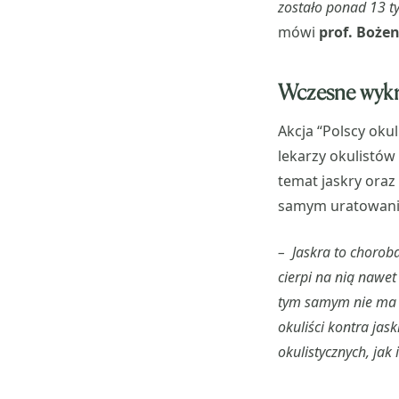
zostało ponad 13 ty
mówi
prof. Boże
Wczesne wykry
Akcja “Polscy okul
lekarzy okulistów
temat jaskry oraz
samym uratowanie
– Jaskra to chorob
cierpi na nią nawe
tym samym nie ma św
okuliści kontra ja
okulistycznych, jak