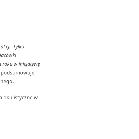
akcji. Tylko
Placówki
 roku w inicjatywę
podsumowuje
znego
.
a okulistyczne w