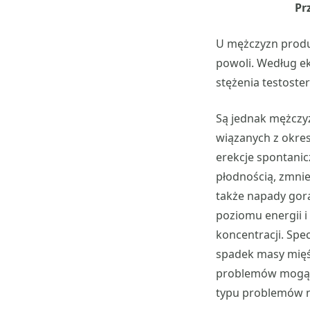
Pr
U mężczyzn produk
powoli. Według e
stężenia testoster
Są jednak mężczy
wiązanych z okrese
erekcje spontanic
płodnością, zmnie
także napady gorą
poziomu energii i
koncentracji. Spe
spadek masy mięśni
problemów mogą po
typu problemów 