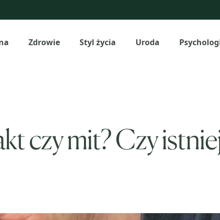
na
Zdrowie
Styl życia
Uroda
Psycholog
t czy mit? Czy istnie