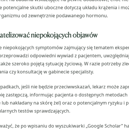
ne potencjalne skutki uboczne dotyczą układu krążenia i mo
 organizmu od zewnętrznie podawanego hormonu.
gatelizować niepokojących objawów
ie niepokojących symptomów zajmujący się tematem eksperc
 przeprowadzi odpowiedni wywiad z pacjentem, uwzględniają
także szeroko pojętą sytuację życiową. W razie potrzeby zlec
ia czy konsultację w gabinecie specjalisty.
ypadkach, jeśli nie będzie przeciwwskazań, lekarz może z
ię zastępczą, informując pacjenta o dostępnych metodac
 lub nakładany na skórę żel) oraz o potencjalnym ryzyku i 
larnych testów sprawdzających.
ażyć, że po wpisaniu do wyszukiwarki „Google Scholar” ha