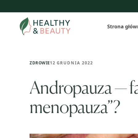
Przejdź
do
treści
Strona głów
ZDROWIE
12 GRUDNIA 2022
Andropauza — fak
menopauza”?