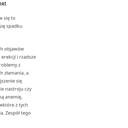
mat
 się to
się spadku
ych objawów
erekcji i rzadsze
problemy z
ch złamania, a
jszenie się
ie nastroju czy
dną anemię,
iektóre z tych
a. Zespół tego