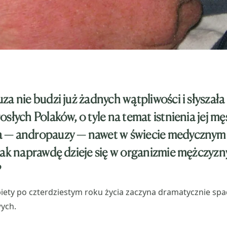
a nie budzi już żadnych wątpliwości i słyszała 
słych Polaków, o tyle na temat istnienia jej m
 — andropauzy — nawet w świecie medycznym t
tak naprawdę dzieje się w organizmie mężczyzn
?
iety po czterdziestym roku życia zaczyna dramatycznie sp
ych.