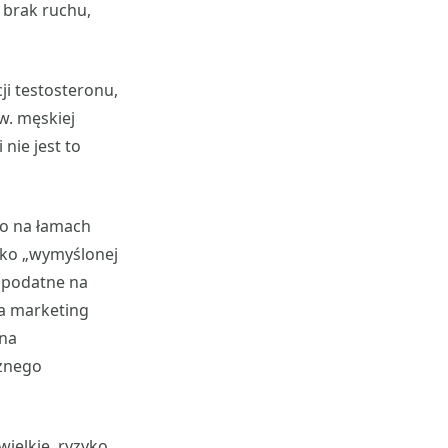
 brak ruchu,
i testosteronu,
w. męskiej
nie jest to
o na łamach
ako „wymyślonej
t podatne na
na marketing
 na
cznego
ielkie, ryzyko