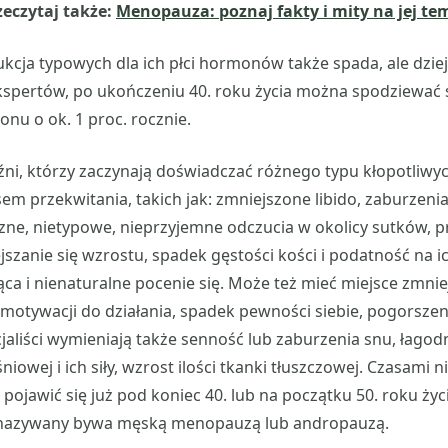
zeczytaj także:
Menopauza: poznaj fakty i mity na jej te
cja typowych dla ich płci hormonów także spada, ale dzieje
kspertów, po ukończeniu 40. roku życia można spodziewać 
onu o ok. 1 proc. rocznie.
źni, którzy zaczynają doświadczać różnego typu kłopotliw
m przekwitania, takich jak: zmniejszone libido, zaburzenia 
zne, nietypowe, nieprzyjemne odczucia w okolicy sutków, 
jszanie się wzrostu, spadek gęstości kości i podatność na i
ca i nienaturalne pocenie się. Może też mieć miejsce zmnie
 motywacji do działania, spadek pewności siebie, pogorszen
cjaliści wymieniają także senność lub zaburzenia snu, łago
owej i ich siły, wzrost ilości tkanki tłuszczowej. Czasami n
jawić się już pod koniec 40. lub na początku 50. roku życi
nazywany bywa męską menopauzą lub andropauzą.