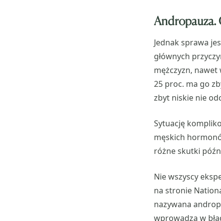
Andropauza. C
Jednak sprawa jes
głównych przyczy
mężczyzn, nawet 
25 proc. ma go zb
zbyt niskie nie 
Sytuację komplik
męskich hormonów
różne skutki późne
Nie wszyscy ekspe
na stronie Nation
nazywana andropa
wprowadza w błąd