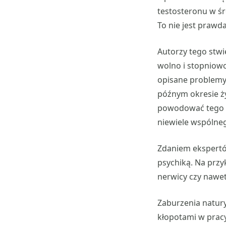
testosteronu w ś
To nie jest prawda
Autorzy tego stw
wolno i stopniow
opisane problemy.
późnym okresie ż
powodować tego r
niewiele wspóln
Zdaniem ekspertó
psychiką. Na przy
nerwicy czy nawet
Zaburzenia natury
kłopotami w pracy