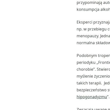
przypominają auto
konsumpcja alko
Eksperci przyznaj
np. w przebiegu c
menopauzy. Jednak,
normalna składow
Podobnym tropem
periodyku „Front
chorobie”. Stwier
myślenie życzeni
takich terapii. J
bezpieczeństwo s
hipogonadyzmu
”.
Zwracają uwagę m