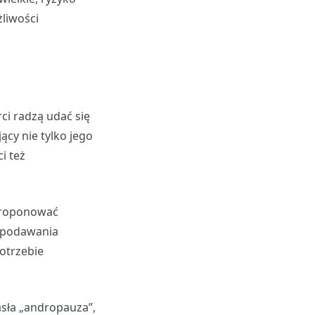
żliwości
i radzą udać się
cy nie tylko jego
i też
aproponować
h podawania
potrzebie
sła „andropauza”,