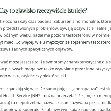
zy to zjawisko rzeczywiście istnieje?
t złożona i cały czas badana. Zaburzenia hormonalne, któr
n przedstawionych problemów, bywają oczywiście realne, 
w późnym wieku, nadal ma poziom testosteronu w normie, 
yt mało. Co więcej, wielu mężczyzn ze stężeniem testoste
odczuwa żadnych specyficznych objawów.
ować może jeszcze to, że symptomy charakterystyczne dla 
 płciowych mogą być także wywołane przez inne przyczyny
go wieku, otyłość czy niektóre leki.
rci zgadzają się więc, że samo pojęcie „andropauza” jest sł
al Health Service (NHS) można przeczytać, że „męska meno
uzą) to niepotrzebna nazwa czasami używana przez media.
, ponieważ sugeruje, że objawy wynikają z nagłego spadk