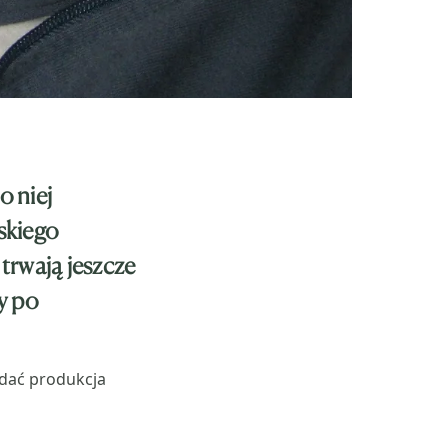
o niej
ęskiego
rwają jeszcze
y po
adać produkcja