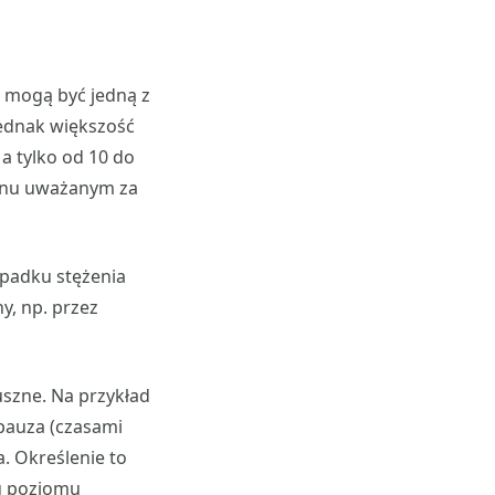
e mogą być jedną z
jednak większość
a tylko od 10 do
ronu uważanym za
spadku stężenia
, np. przez
uszne. Na przykład
pauza (czasami
 Określenie to
u poziomu