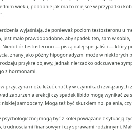
rednim wieku, podobnie jak ma to miejsce w przypadku kob
”.
ierdzenia wyjaśniają, że ponieważ poziom testosteronu u 
o, jest mało prawdopodobne, aby spadek ten, sam w sobie
 Niedobór testosteronu — piszą dalej specjaliści — który p
ycia, znany jako późny hipogonadyzm, może w niektórych 
odzaju przykre objawy, jednak nierzadko odczuwane sym
ego z hormonami.
w przyczyna może leżeć choćby w czynnikach związanych z 
kład zaburzenia erekcji czy spadek libido mogą wynikać ze s
 niskiej samooceny. Mogą też być skutkiem np. palenia, czy
 psychologicznej mogą być z kolei powiązane z sytuacją ż
, trudnościami finansowymi czy sprawami rodzinnymi. Mało