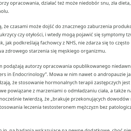
rzy opracowania, działać też może niedobór snu, zła dieta,
holu.
ą, że czasami może dojść do znacznego zaburzenia produkcj
ukrzycy czy otyłości, i wtedy mogą pojawić się symptomy tz
 jak podkreślają fachowcy z NHS, nie zdarza się to często i 
a zdrowego starzenia się męskiego organizmu.
 podążają autorzy opracowania opublikowanego niedawn
iers in Endocrinology”. Mowa w nim nawet o andropauzie j
dzają, że stosowanie hormonalnych terapii zastępczych jes
owe powiązane z marzeniami o odmładzaniu ciała, a także 
ednocześnie twierdzą, że „brakuje przekonujących dowodów
tosowania leczenia testosteronem mężczyzn bez patologi
.in. na badania wskazujące na pewne dodatkowe, choć niew