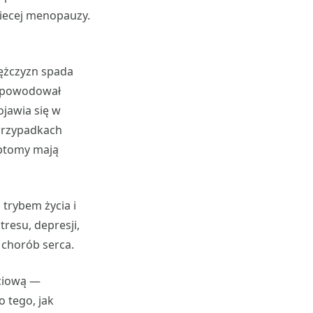
iecej menopauzy.
mężczyzn spada
, powodował
ojawia się w
przypadkach
ptomy mają
trybem życia i
tresu, depresji,
 chorób serca.
yciową —
 tego, jak