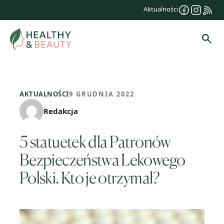
Przejdź
Aktualności
do
treści
Szuk
AKTUALNOŚCI
9 GRUDNIA 2022
Redakcja
5 statuetek dla Patronów
Bezpieczeństwa Lekowego
Polski. Kto je otrzymał?