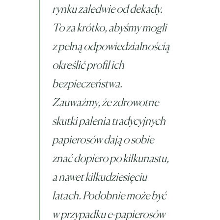
rynku zaledwie od dekady.
To za krótko, abyśmy mogli
z pełną odpowiedzialnością
określić profil ich
bezpieczeństwa.
Zauważmy, że zdrowotne
skutki palenia tradycyjnych
papierosów dają o sobie
znać dopiero po kilkunastu,
a nawet kilkudziesięciu
latach. Podobnie może być
w przypadku e-papierosów