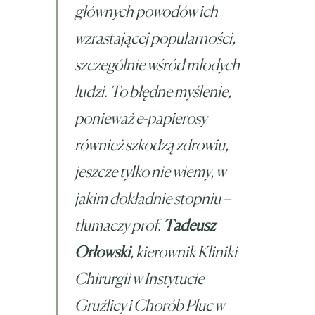
głównych powodów ich
wzrastającej popularności,
szczególnie wśród młodych
ludzi. To błędne myślenie,
ponieważ e-papierosy
również szkodzą zdrowiu,
jeszcze tylko nie wiemy, w
jakim dokładnie stopniu –
tłumaczy prof.
Tadeusz
Orłowski
, kierownik Kliniki
Chirurgii w Instytucie
Gruźlicy i Chorób Płuc w