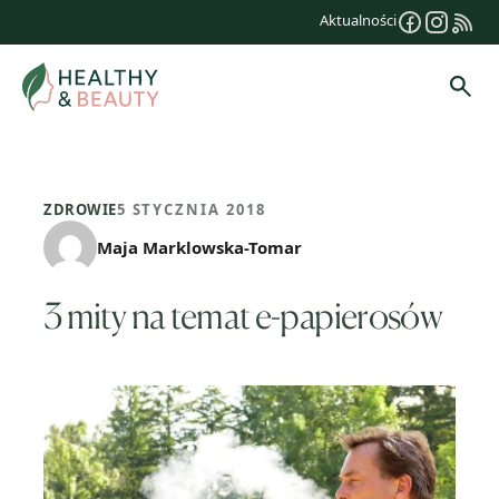
Przejdź
Aktualności
do
treści
Szuk
ZDROWIE
5 STYCZNIA 2018
Maja Marklowska-Tomar
3 mity na temat e-papierosów