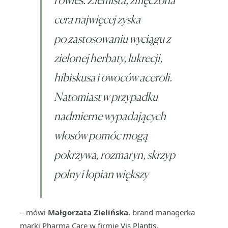
cera najwięcej zyska
po zastosowaniu wyciągu z
zielonej herbaty, lukrecji,
hibiskusa i owoców aceroli.
Natomiast w przypadku
nadmierne wypadających
włosów pomóc mogą
pokrzywa, rozmaryn, skrzyp
polny i łopian większy
– mówi
Małgorzata Zielińska
, brand managerka
marki Pharma Care w firmie
Vis Plantis
.