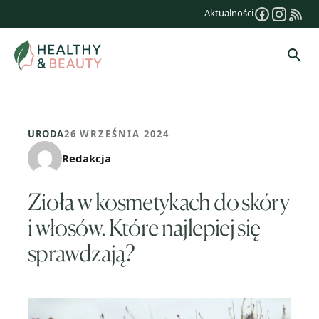
Przejdź
Aktualności
do
treści
Szuk
URODA
26 WRZEŚNIA 2024
Redakcja
Zioła w kosmetykach do skóry
i włosów. Które najlepiej się
sprawdzają?