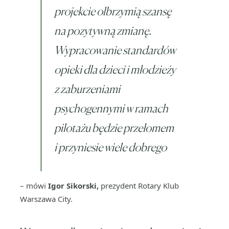
projekcie olbrzymią szansę
na pozytywną zmianę.
Wypracowanie standardów
opieki dla dzieci i młodzieży
z zaburzeniami
psychogennymi w ramach
pilotażu będzie przełomem
i przyniesie wiele dobrego
– mówi
Igor Sikorski,
prezydent Rotary Klub
Warszawa City.