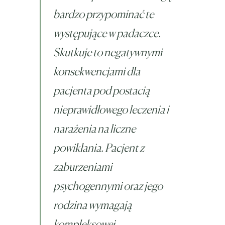
bardzo przypominać te
występujące w padaczce.
Skutkuje to negatywnymi
konsekwencjami dla
pacjenta pod postacią
nieprawidłowego leczenia i
narażenia na liczne
powikłania. Pacjent z
zaburzeniami
psychogennymi oraz jego
rodzina wymagają
kompleksowej,