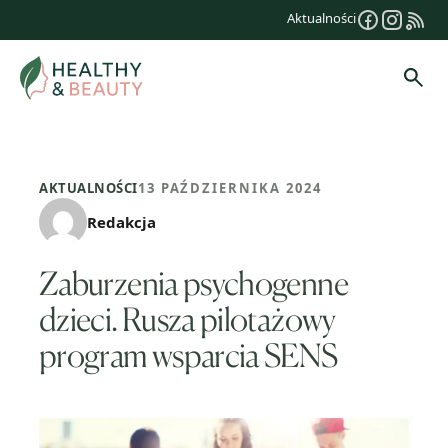
Przejdź
Aktualności
do
treści
Szuk
AKTUALNOŚCI
13 PAŹDZIERNIKA 2024
Redakcja
Zaburzenia psychogenne
dzieci. Rusza pilotażowy
program wsparcia SENS