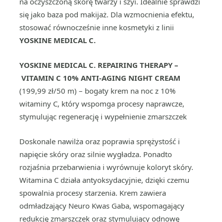
na oczyszczoną skórę twarzy i szyi. Idealnie sprawdzi
się jako baza pod makijaż. Dla wzmocnienia efektu,
stosować równocześnie inne kosmetyki z linii
YOSKINE MEDICAL C
.
YOSKINE MEDICAL C.
REPAIRING THERAPY –
VITAMIN C 10%
ANTI-AGING NIGHT CREAM
(199,99 zł/50 m) – bogaty krem na noc z 10%
witaminy C, który wspomga procesy naprawcze,
stymulując regenerację i wypełnienie zmarszczek
Doskonale nawilża oraz poprawia sprężystość i
napięcie skóry oraz silnie wygładza. Ponadto
rozjaśnia przebarwienia i wyrównuje koloryt skóry.
Witamina C działa antyoksydacyjnie, dzięki czemu
spowalnia procesy starzenia. Krem zawiera
odmładzający Neuro Kwas Gaba, wspomagający
redukcję zmarszczek oraz stymulujący odnowę