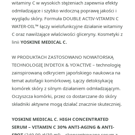
witaminy C w wysokich stężeniach zapewnia efekty
odmładzające i szybko widoczną poprawę jakości i
wyglądu skóry. Formuła DOUBLE ACTIV-VITAMIN C
WATER-OIL™ łączy wielofunkcyjne działanie witaminy
C oraz nawilżające właściwości gliceryny. Kosmetyki z
linii
YOSKINE MEDICAL C.
W PRODUKTACH ZASTOSOWANO NOWATORSKĄ
TECHNOLOGIĘ IN’DETOX & YO’ACTIVE – technologię
zainspirowaną odkryciem japońskiego naukowca na
temat autofagii komórkowej. Łączy detoksykację
komórek skóry z silnym działaniem odmładzającym.
Oczyszcza komórki, przez co dostarczane do skóry
składniki aktywne mogą działać znacznie skuteczniej.
YOSKINE MEDICAL C.
HIGH CONCENTRATED
SERUM
– VITAMIN C 30%
ANTI-AGING
& ANTI-
SPOT
(249,99 zł/30 ml) – skoncentrowane serum z