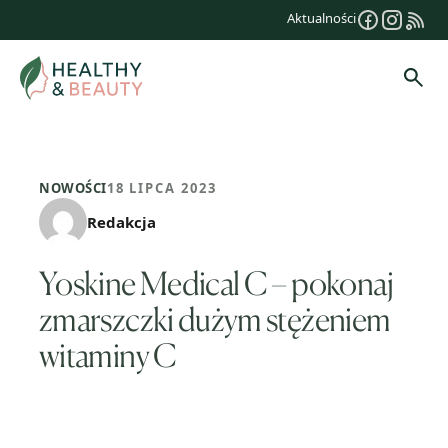
Przejdź
Aktualności
do
treści
Szuk
NOWOŚCI
18 LIPCA 2023
Redakcja
Yoskine Medical C – pokonaj
zmarszczki dużym stężeniem
witaminy C