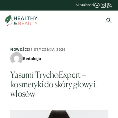
Przejdź
Aktualności
do
treści
Szuk
NOWOŚCI
21 STYCZNIA 2026
Redakcja
Yasumi TrychoExpert –
kosmetyki do skóry głowy i
włosów