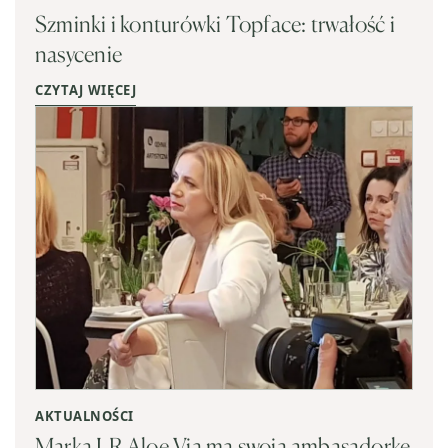
Szminki i konturówki Topface: trwałość i
nasycenie
CZYTAJ WIĘCEJ
AKTUALNOŚCI
Marka LR Aloe Via ma swoją ambasadorkę