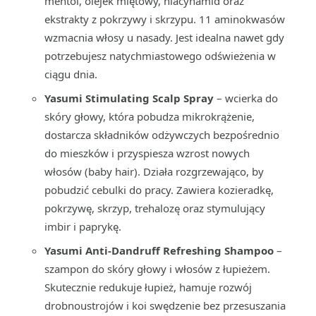
mentol, olejek miętowy, niacynamid oraz
ekstrakty z pokrzywy i skrzypu. 11 aminokwasów
wzmacnia włosy u nasady. Jest idealna nawet gdy
potrzebujesz natychmiastowego odświeżenia w
ciągu dnia.
Yasumi Stimulating Scalp Spray
– wcierka do
skóry głowy, która pobudza mikrokrążenie,
dostarcza składników odżywczych bezpośrednio
do mieszków i przyspiesza wzrost nowych
włosów (baby hair). Działa rozgrzewająco, by
pobudzić cebulki do pracy. Zawiera kozieradkę,
pokrzywę, skrzyp, trehalozę oraz stymulujący
imbir i paprykę.
Yasumi Anti-Dandruff Refreshing Shampoo
–
szampon do skóry głowy i włosów z łupieżem.
Skutecznie redukuje łupież, hamuje rozwój
drobnoustrojów i koi swędzenie bez przesuszania