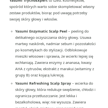
Yasumi TrychoExpert
to sześć kosmetyków,
spośród których warto sobie skompletować własny
zestaw produktów, biorąc pod uwagę potrzeby
swojej skóry głowy i włosów.
Yasumi Enzymatic Scalp Peel
– peeling do
delikatnego oczyszczania skóry głowy. Usuwa
martwy naskórek, nadmiar sebum i pozostałości
po kosmetykach do stylizacji. Odblokowuje
mieszki włosowe i sprawia, że wcierki lepiej się
wchłaniają. Zawiera enzymy z ananasa, kwasy
AHA z cytrusów, ekstrakt z marakui (witaminy z
grupy B) oraz kojącą lukrecję.
Yasumi Refreshing Scalp Spray
– wcierka do
skóry głowy, która redukuje swędzenie, chłodzi i
ogranicza przetłuszczanie. Jest lekka i
bezalkoholowa, więc nie wysusza. Zawiera