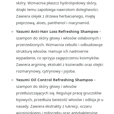
skóry. Wzmacnia płaszcz hydrolipidowy skóry,
dzięki temu zapobiega nawrotom dolegliwości.
Zawiera olejek z drzewa herbacianego, miętę
pieprzową, aloes, panthenol i niacynamid.
Yasumi Anti-Hair Loss Refreshing Shampoo
–
szampon do skóry głowy i włosów osłabionych i
przerzedzonych. Wzmacnia cebulki i odbudowuje
strukturę włosów. Hamuje ich nadmierne
wypadanie, co sprzyja zagęszczeniu kosmyków.
Zawiera argininę, ekstrakt z kozieradki oraz olejki:
rozmarynowy, cytrynowy i jojoba.
Yasumi Oil Control Refreshing Shampoo
–
szampon do skóry głowy i włosów
przetłuszczających się. Reguluje pracę gruczołów
łojowych, przedłuża świeżość włosów i odbija je u
nasady. Zawiera ekstrakty z lukrecji, oczaru
wirginijskiego i miłorzębu oraz antybakteryjne