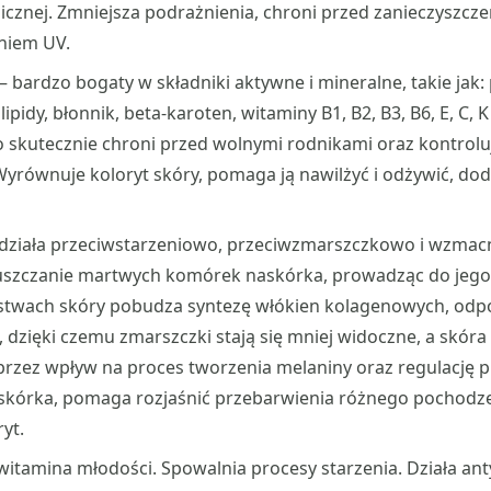
cznej. Zmniejsza podrażnienia, chroni przed zanieczyszcze
niem UV.
– bardzo bogaty w składniki aktywne i mineralne, takie jak: 
pidy, błonnik, beta-karoten, witaminy B1, B2, B3, B6, E, C, 
o skutecznie chroni przed wolnymi rodnikami oraz kontrolu
yrównuje koloryt skóry, pomaga ją nawilżyć i odżywić, dodaj
działa przeciwstarzeniowo, przeciwzmarszczkowo i wzmacn
łuszczanie martwych komórek naskórka, prowadząc do jeg
stwach skóry pobudza syntezę włókien kolagenowych, odp
, dzięki czemu zmarszczki stają się mniej widoczne, a skóra 
przez wpływ na proces tworzenia melaniny oraz regulację 
askórka, pomaga rozjaśnić przebarwienia różnego pochodze
yt.
witamina młodości. Spowalnia procesy starzenia. Działa an