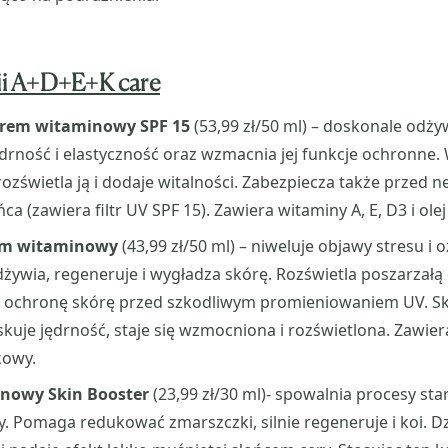
nii A+D+E+K care
krem witaminowy SPF 15
(53,99 zł/50 ml) – doskonale odży
ędrność i elastyczność oraz wzmacnia jej funkcje ochronne
 rozświetla ją i dodaje witalności. Zabezpiecza także przed
ca (zawiera filtr UV SPF 15). Zawiera witaminy A, E, D3 i ole
em witaminowy
(43,99 zł/50 ml) – niweluje objawy stresu i 
żywia, regeneruje i wygładza skórę. Rozświetla poszarzałą 
 ochronę skórę przed szkodliwym promieniowaniem UV. S
skuje jędrność, staje się wzmocniona i rozświetlona. Zawier
kowy.
inowy Skin Booster
(23,99 zł/30 ml)- spowalnia procesy sta
y. Pomaga redukować zmarszczki, silnie regeneruje i koi. Dz