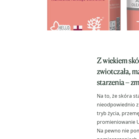
Z wiekiem skó
zwiotczała, ma
starzenia – zm
Na to, że skóra s
nieodpowiednio zb
tryb życia, przem
promieniowanie UV
Na pewno nie pom