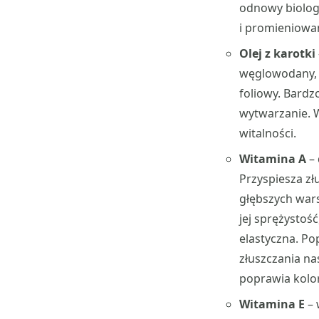
odnowy biologi
i promieniowa
Olej z karotki
węglowodany, li
foliowy. Bardz
wytwarzanie. W
witalności.
Witamina A
– 
Przyspiesza z
głębszych war
jej sprężystość
elastyczna. Po
złuszczania n
poprawia kolor
Witamina E
– 