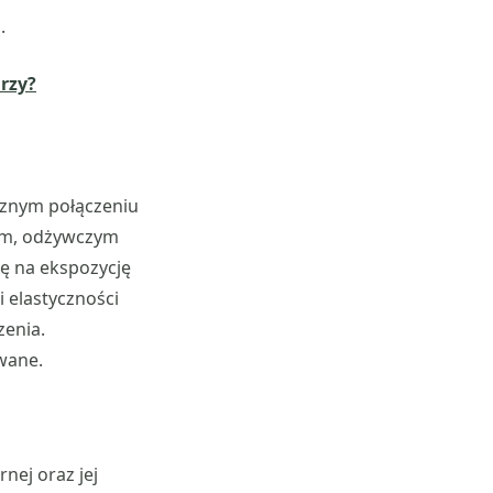
.
rzy?
cznym połączeniu
ym, odżywczym
ę na ekspozycję
 elastyczności
zenia.
owane.
nej oraz jej