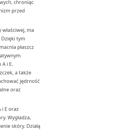
owych, chroniąc
nizm przed
y właściwej, ma
 Dzięki tym
zmacnia płaszcz
egatywnym
A i E.
zczek, a także
zachować jędrność
palne oraz
 i E oraz
ry. Wygładza,
enie skóry. Działą