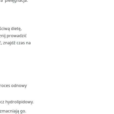
a pielęgnacja.
ciwą dietę,
znij prowadzić
ć, znajdź czas na
 proces odnowy
zcz hydrolipidowy.
wzmacniają go.