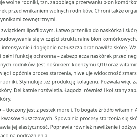
uje wolne rodniki, tzn. zapobiega przerwaniu błon komórk
ek przed wnikaniem wolnych rodników. Chroni także orga
zynnikami zewnętrznymi.
t związkiem lipofilowym. Łatwo przenika do naskórka i skór
budowywania się w części strukturalne błon komórkowych.
intensywnie i dogłębnie natłuszcza oraz nawilża skórę. W
 i pełni funkcję ochronną – zabezpiecza naskórek przed n
nych rodników. Jest nośnikiem koenzymu Q10 oraz witamin 
więc i opóźnia proces starzenia, niweluje widoczność zmars
rodniki. Stymuluje też produkcję kolagenu. Pozwala więc 
skóry. Delikatnie rozświetla. Łagodzi również i koi stany za
kóry.
y
– tłoczony jest z pestek moreli. To bogate źródło witamin A
kwasów tłuszczowych. Spowalnia procesy starzenia się skó
rawia jej elastyczność. Poprawia również nawilżenie i odżywi
ząco na podrażnienia.