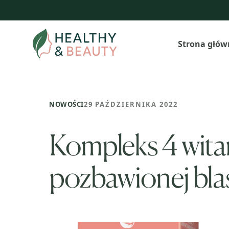
Przejdź
do
treści
Strona głów
NOWOŚCI
29 PAŹDZIERNIKA 2022
Kompleks 4 wita
pozbawionej bla