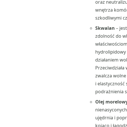
oraz neutraliz
wnętrza komór
szkodliwymi c
Skwalan
– jes
zdolność do w
właściwościom 
hydrolipidowy
działaniem wol
Przeciwdziała 
zwalcza wolne 
i elastyczność 
podrażnienia s
Olej morelow
nienasyconych 
ujędrnia i pop
kojąco i łagod