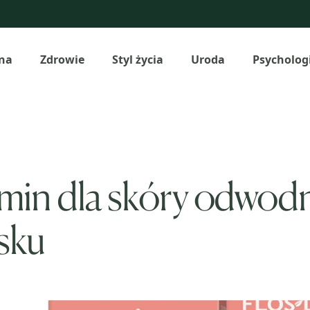
na
Zdrowie
Styl życia
Uroda
Psycholog
min dla skóry odwodn
sku