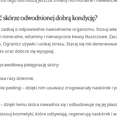
 Do tego dochodzą jeszcze zmiany hormonalne i niewłaściw
ć skórze odwodnionej dobrą kondycję?
 zadbaj o odpowiednie nawodnienie organizmu. Stosuj właś
i mineralne, witaminy i nienasycone kwasy tłuszczowe. Zac
. Ogranicz używki i unikaj stresu. Staraj się nie denerwowa
ks oraz dobrze się wysypiaj.
prawidłową pielęgnację skóry:
dwa razy dziennie.
nie peelingi – dzięki nim usuwasz zrogowaciały naskórek i
 – dzięki temu skóra nawadnia się i odbudowuje się jej płas
 stosuj kosmetyki, które odżywiają, regenerują naskórek i 