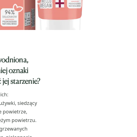
dwodniona,
iej oznaki
jej starzenie?
ich:
używki, siedzący
e powietrze,
ieżym powietrzu.
ogrzewanych