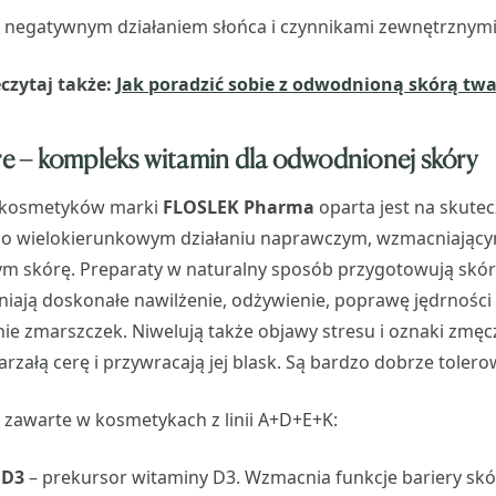
d negatywnym działaniem słońca i czynnikami zewnętrznymi
czytaj także:
Jak poradzić sobie z odwodnioną skórą twa
 – kompleks witamin dla odwodnionej skóry
okosmetyków marki
FLOSLEK Pharma
oparta jest na skute
 o wielokierunkowym działaniu naprawczym, wzmacniając
ym skórę. Preparaty w naturalny sposób przygotowują skór
iają doskonałe nawilżenie, odżywienie, poprawę jędrności i
nie zmarszczek. Niwelują także objawy stresu i oznaki zmęc
arzałą cerę i przywracają jej blask. Są bardzo dobrze toler
 zawarte w kosmetykach z linii A+D+E+K:
 D3
– prekursor witaminy D3. Wzmacnia funkcje bariery skór