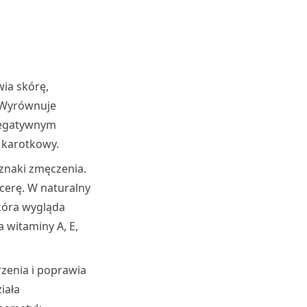
wia skórę,
. Wyrównuje
 negatywnym
j karotkowy.
oznaki zmęczenia.
cerę. W naturalny
kóra wygląda
a witaminy A, E,
rzenia i poprawia
iała