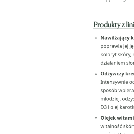
Produkty z li
Nawilżający 
poprawia jej j
koloryt skóry,
działaniem słoń
Odżywczy kr
Intensywnie od
sposób wpiera
młodziej, odzy
D3 i olej karot
Olejek witam
witalność skór