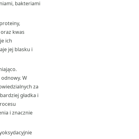
niami, bakteriami
proteiny,
K oraz kwas
je ich
e jej blasku i
iająco.
o odnowy. W
owiedzialnych za
bardziej gładka i
procesu
nia i znacznie
tyoksydacyjnie