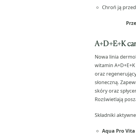
Chroń ją prze
Prze
A+D+E+K care
Nowa linia derm
witamin A+D+E+K
oraz regenerując
słoneczną. Zapewn
skóry oraz spłyce
Rozświetlają posz
Składniki aktywne
Aqua Pro Vita