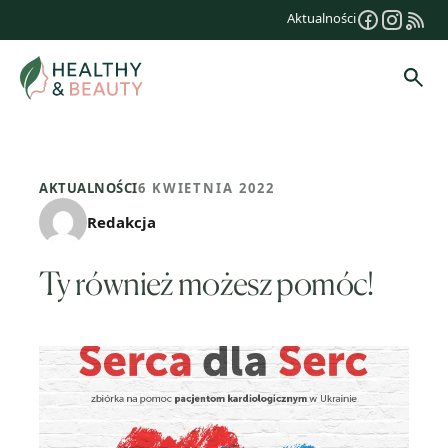
Przejdź
Aktualności
do
treści
Szuk
AKTUALNOŚCI
6 KWIETNIA 2022
Redakcja
Ty również możesz pomóc!