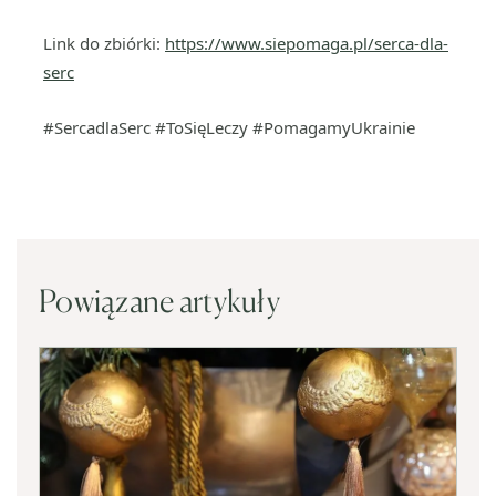
Link do zbiórki:
https://www.siepomaga.pl/serca-dla-
serc
#SercadlaSerc #ToSięLeczy #PomagamyUkrainie
Powiązane artykuły