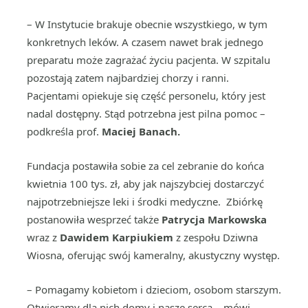
– W Instytucie brakuje obecnie wszystkiego, w tym
konkretnych leków. A czasem nawet brak jednego
preparatu może zagrażać życiu pacjenta. W szpitalu
pozostają zatem najbardziej chorzy i ranni.
Pacjentami opiekuje się część personelu, który jest
nadal dostępny. Stąd potrzebna jest pilna pomoc –
podkreśla prof.
Maciej Banach.
Fundacja postawiła sobie za cel zebranie do końca
kwietnia 100 tys. zł, aby jak najszybciej dostarczyć
najpotrzebniejsze leki i środki medyczne. Zbiórkę
postanowiła wesprzeć także
Patrycja Markowska
wraz
z
Dawidem Karpiukiem
z zespołu Dziwna
Wiosna, oferując swój kameralny, akustyczny występ.
– Pomagamy kobietom i dzieciom, osobom starszym.
Otwieramy dla nich domy i nasze serca – mówi