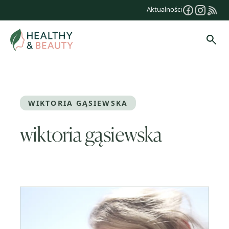
Przejdź
Aktualności
do
treści
Szuk
WIKTORIA GĄSIEWSKA
wiktoria gąsiewska