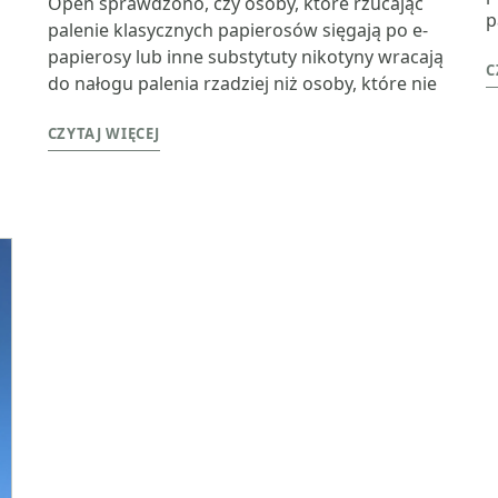
Open sprawdzono, czy osoby, które rzucając
p
palenie klasycznych papierosów sięgają po e-
papierosy lub inne substytuty nikotyny wracają
C
do nałogu palenia rzadziej niż osoby, które nie
CZYTAJ WIĘCEJ