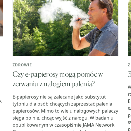
ZDROWIE
Z
Czy e-papierosy mogą pomóc w
3
zerwaniu z nałogiem palenia?
W
r
E-papierosy nie są zalecane jako substytut
k
E
tytoniu dla osób chcących zaprzestać palenia
s
papierosów. Mimo to wielu nałogowych palaczy
p
sięga po nie, chcąc wyjść z nałogu. W badaniu
s
opublikowanym w czasopiśmie JAMA Network
p