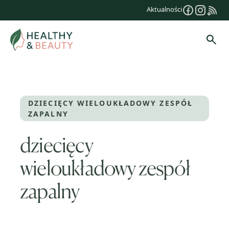
Przejdź
Aktualności
do
treści
Szuk
DZIECIĘCY WIELOUKŁADOWY ZESPÓŁ
ZAPALNY
dziecięcy
wieloukładowy zespół
zapalny