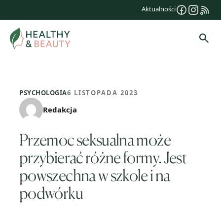
Przejdź
Aktualności
do
treści
Szuk
PSYCHOLOGIA
6 LISTOPADA 2023
Redakcja
Przemoc seksualna może
przybierać różne formy. Jest
powszechna w szkole i na
podwórku