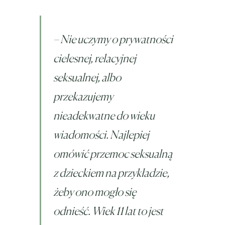
– Nie uczymy o prywatności
cielesnej, relacyjnej
seksualnej, albo
przekazujemy
nieadekwatne do wieku
wiadomości. Najlepiej
omówić przemoc seksualną
z dzieckiem na przykładzie,
żeby ono mogło się
odnieść. Wiek 11 lat to jest