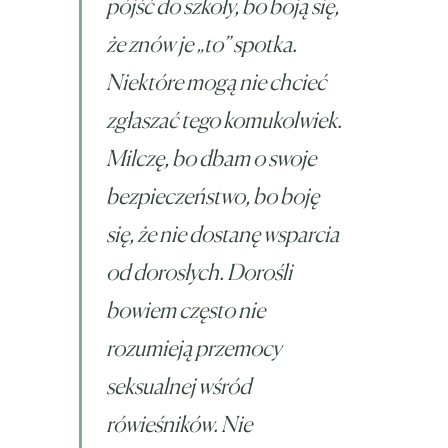
pójść do szkoły, bo boją się,
że znów je „to” spotka.
Niektóre mogą nie chcieć
zgłaszać tego komukolwiek.
Milczę, bo dbam o swoje
bezpieczeństwo, bo boję
się, że nie dostanę wsparcia
od dorosłych. Dorośli
bowiem często nie
rozumieją przemocy
seksualnej wśród
rówieśników. Nie