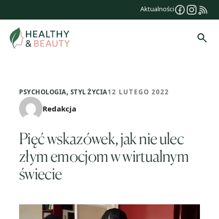
Przejdź
Aktualności
do
treści
Szuk
PSYCHOLOGIA
,
STYL ŻYCIA
12 LUTEGO 2022
Redakcja
Pięć wskazówek, jak nie ulec
złym emocjom w wirtualnym
świecie