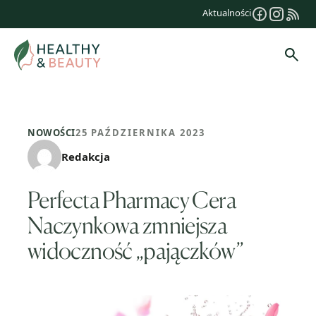
Przejdź
Aktualności
do
treści
Szuk
NOWOŚCI
25 PAŹDZIERNIKA 2023
Redakcja
Perfecta Pharmacy Cera
Naczynkowa zmniejsza
widoczność „pajączków”