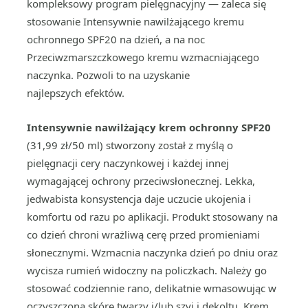
kompleksowy program pielęgnacyjny — zaleca się
stosowanie Intensywnie nawilżającego kremu
ochronnego SPF20 na dzień, a na noc
Przeciwzmarszczkowego kremu wzmacniającego
naczynka. Pozwoli to na uzyskanie
najlepszych efektów.
Intensywnie nawilżający krem ochronny SPF20
(31,99 zł/50 ml) stworzony został z myślą o
pielęgnacji cery naczynkowej i każdej innej
wymagającej ochrony przeciwsłonecznej. Lekka,
jedwabista konsystencja daje uczucie ukojenia i
komfortu od razu po aplikacji. Produkt stosowany na
co dzień chroni wrażliwą cerę przed promieniami
słonecznymi. Wzmacnia naczynka dzień po dniu oraz
wycisza rumień widoczny na policzkach. Należy go
stosować codziennie rano, delikatnie wmasowując w
oczyszczoną skórę twarzy i/lub szyi i dekoltu. Krem