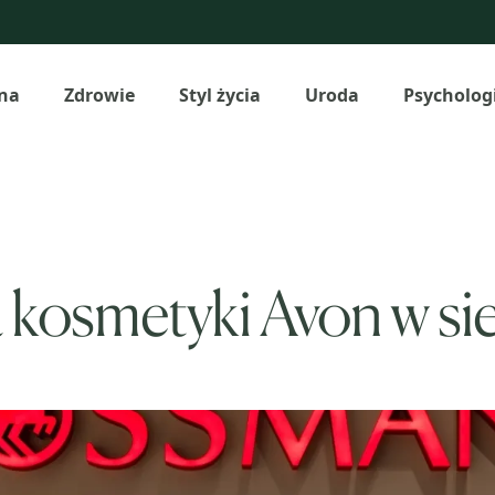
na
Zdrowie
Styl życia
Uroda
Psycholog
 kosmetyki Avon w s