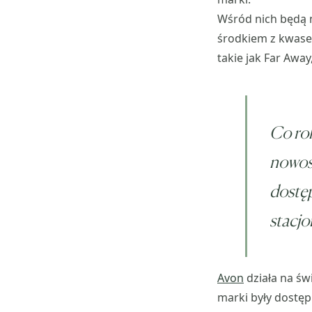
Wśród nich będą 
środkiem z kwase
takie jak Far Away,
Co ro
nowośc
dostę
stacjo
Avon
działa na św
marki były dostęp