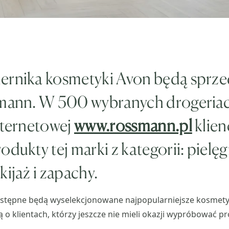
ernika kosmetyki Avon będą sprz
smann. W 500 wybranych drogeria
nternetowej
www.rossmann.pl
klien
odukty tej marki z kategorii: pielę
kijaż i zapachy.
tępne będą wyselekcjonowane najpopularniejsze kosmetyk
 o klientach, którzy jeszcze nie mieli okazji wypróbować p