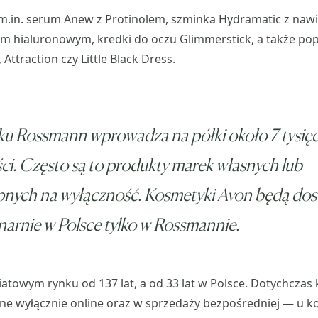
m.in. serum Anew z Protinolem, szminka Hydramatic z naw
m hialuronowym, kredki do oczu Glimmerstick, a także pop
 Attraction czy Little Black Dress.
ku Rossmann wprowadza na półki około 7 tysię
i. Często są to produkty marek własnych lub
pnych na wyłączność. Kosmetyki Avon będą do
narnie w Polsce tylko w Rossmannie.
iatowym rynku od 137 lat, a od 33 lat w Polsce. Dotychczas 
ne wyłącznie online oraz w sprzedaży bezpośredniej — u k