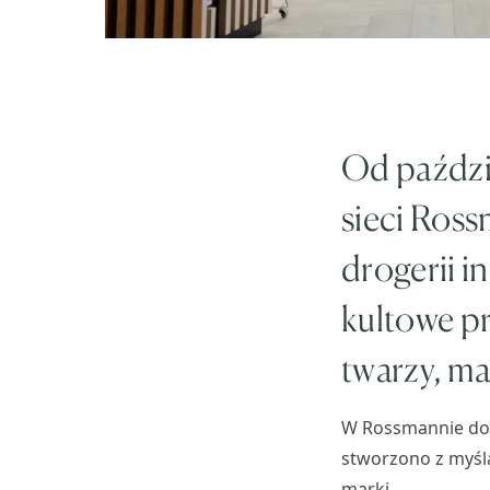
Od paździ
sieci Ros
drogerii i
kultowe pr
twarzy, ma
W Rossmannie dos
stworzono z myślą
marki.