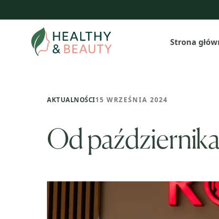
Przejdź
do
treści
Strona głów
AKTUALNOŚCI
15 WRZEŚNIA 2024
Od października