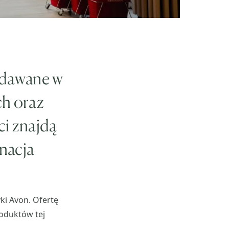
edawane w
ch oraz
ci znajdą
gnacja
i Avon. Ofertę
roduktów tej