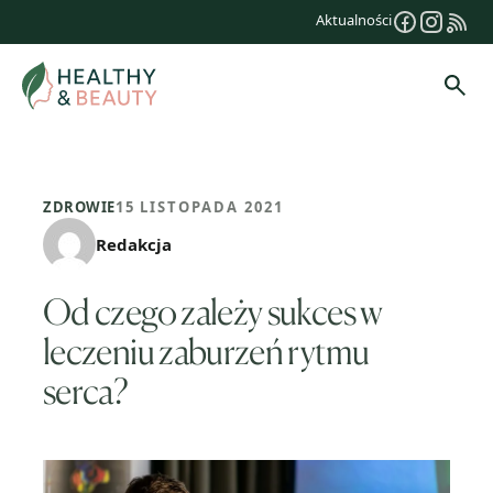
Przejdź
Aktualności
do
treści
Szuk
ZDROWIE
15 LISTOPADA 2021
Redakcja
Od czego zależy sukces w
leczeniu zaburzeń rytmu
serca?