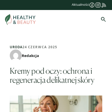
Przejdź
Aktualności
do
treści
Szuk
URODA
24 CZERWCA 2025
Redakcja
Kremy pod oczy: ochrona i
regeneracja delikatnej skóry