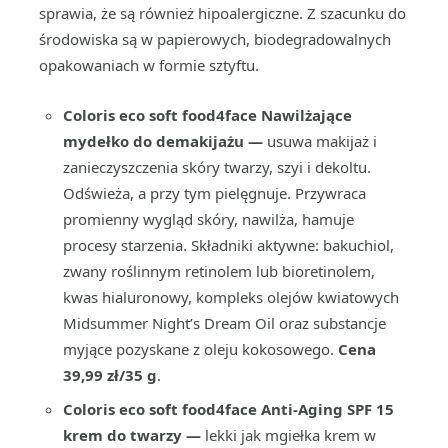
sprawia, że są również hipoalergiczne. Z szacunku do
środowiska są w papierowych, biodegradowalnych
opakowaniach w formie sztyftu.
Coloris eco soft food4face Nawilżające
mydełko do demakijażu —
usuwa makijaż i
zanieczyszczenia skóry twarzy, szyi i dekoltu.
Odświeża, a przy tym pielęgnuje. Przywraca
promienny wygląd skóry, nawilża, hamuje
procesy starzenia. Składniki aktywne: bakuchiol,
zwany roślinnym retinolem lub bioretinolem,
kwas hialuronowy, kompleks olejów kwiatowych
Midsummer Night’s Dream Oil oraz substancje
myjące pozyskane z oleju kokosowego.
Cena
39,99 zł/35 g
.
Coloris eco soft food4face Anti-Aging SPF 15
krem do twarzy —
lekki jak mgiełka krem w