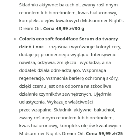
Składniki aktywne: bakuchiol, zwany roślinnym
retinolem lub bioretinolem, kwas hialuronowy,
kompleks olejów kwiatowych Midsummer Night’s
Dream Oil.
Cena 49,99 zł/30 g
.
Coloris eco soft food4face Serum do twarzy
dzień i noc
– rozjaśnia i wyrównuje koloryt cery,
dodaje jej promiennego wyglądu. Intensywnie
nawilża, odżywia, zmiękcza i wygładza, a na
dodatek działa odmładzająco. Wspomaga
regenerację. Wzmacnia barierę ochronną skóry,
dzięki czemu jest ona odporna na szkodliwe
działanie czynników zewnętrznych. Ujędrnia,
uelastycznia. Wykazuje właściwości
przeciwzapalne. Składniki aktywne: bakuchiol,
zwany roślinnym retinolem lub bioretinolem,
kwas hialuronowy, kompleks olejów kwiatowych
Midsummer Night’s Dream Oil.
Cena 59,99 zł/25