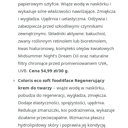
papierowym sztyfcie. Wiąże wodę w naskórku i
wykazuje silne właściwości nawilżające. Zmiękcza
i wygładza. Ujędrnia i uelastycznia. Odżywia i
zabezpiecza przed szkodliwymi czynnikami
zewnętrznymi. Składniki aktywne: bakuchiol,
zwany roślinnym retinolem lub bioretinolem,
kwas hialuronowy, kompleks olejów kwiatowych
Midsummer Night’s Dream Oil oraz naturalne
filtry chroniące przed promieniowaniem UVA,
UVB.
Cena 54,99 zł/30 g
.
Coloris eco soft food4face Regenerujący
krem do twarzy
– wiąże wodę w naskórku,
pobudza do regeneracji, wygładza, zmiękcza.
Dodaje elastyczności, sprężystości, ujędrnia.
Redukuje zmarszczki, koi podrażnienia, wykazuje
działanie przeciwzapalne. Wzmacnia płaszcz
hydrolipidowy skóry i poprawia jej kondycję.