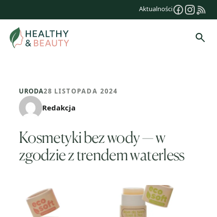
Przejdź
Aktualności
do
treści
Szuk
URODA
28 LISTOPADA 2024
Redakcja
Kosmetyki bez wody — w
zgodzie z trendem waterless