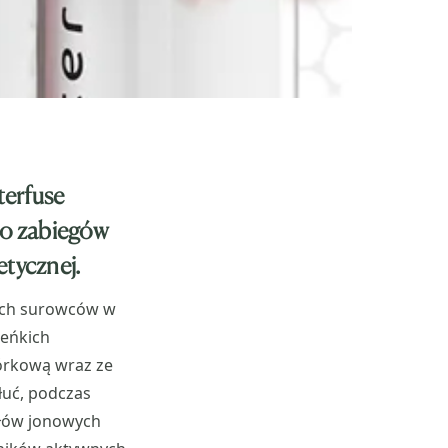
terfuse
do zabiegów
tycznej.
nych surowców w
leńkich
kórkową wraz ze
łuć, podczas
ałów jonowych