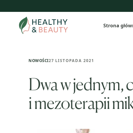
Przejdź
do
treści
Strona głów
NOWOŚCI
27 LISTOPADA 2021
Dwa w jednym, c
i mezoterapii mi