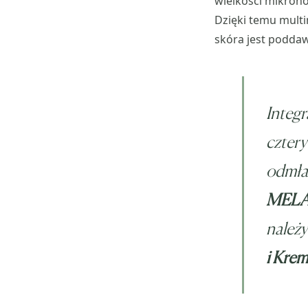
wielkości mikron
Dzięki temu mult
skóra jest podda
Integr
cztery
odmła
MELA
należ
i Kre