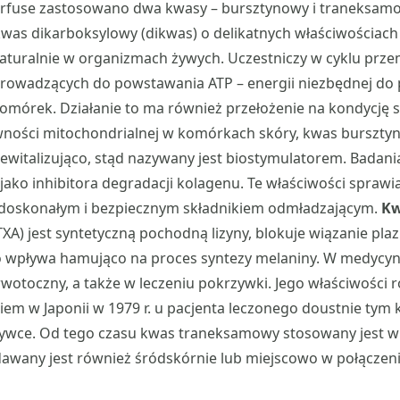
erfuse zastosowano dwa kwasy – bursztynowy i traneksam
was dikarboksylowy (dikwas) o delikatnych właściwościach 
aturalnie w organizmach żywych. Uczestniczy w cyklu prze
rowadzących do powstawania ATP – energii niezbędnej do
mórek. Działanie to ma również przełożenie na kondycję s
wności mitochondrialnej w komórkach skóry, kwas bursztyn
rewitalizująco, stąd nazywany jest biostymulatorem. Badani
 jako inhibitora degradacji kolagenu. Te właściwości sprawi
 doskonałym i bezpiecznym składnikiem odmładzającym.
K
TXA) jest syntetyczną pochodną lizyny, blokuje wiązanie pl
o wpływa hamująco na proces syntezy melaniny. W medycyn
rwotoczny, a także w leczeniu pokrzywki. Jego właściwości r
iem w Japonii w 1979 r. u pacjenta leczonego doustnie ty
zywce. Od tego czasu kwas traneksamowy stosowany jest w
awany jest również śródskórnie lub miejscowo w połączeni