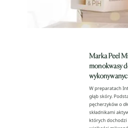
Marka Peel Mi
monokwasy do
wykonywanych 
W preparatach In
głąb skóry. Podst
pęcherzyków o dł
składnikami akty
których dochodzi