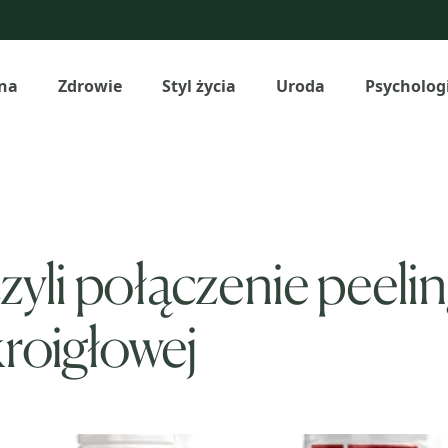
na
Zdrowie
Styl życia
Uroda
Psycholog
zyli połączenie peel
kroigłowej