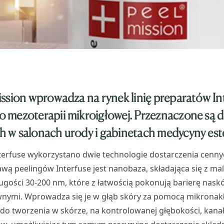
ssion wprowadza na rynek linię preparatów In
 mezoterapii mikroigłowej. Przeznaczone są 
w salonach urody i gabinetach medycyny este
terfuse wykorzystano dwie technologie dostarczenia cen
awą peelingów Interfuse jest nanobaza, składająca się z ma
ugości 30-200 nm, które z łatwością pokonują barierę nas
wnymi. Wprowadza się je w głąb skóry za pomocą mikronak
 do tworzenia w skórze, na kontrolowanej głębokości, kan