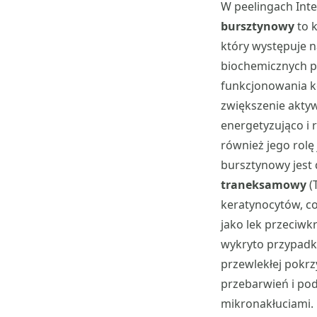
W peelingach Int
bursztynowy
to k
który występuje n
biochemicznych p
funkcjonowania ko
zwiększenie akty
energetyzująco i 
również jego rolę
bursztynowy jest
traneksamowy
(
keratynocytów, c
jako lek przeciwk
wykryto przypadk
przewlekłej pokr
przebarwień i pod
mikronakłuciami.