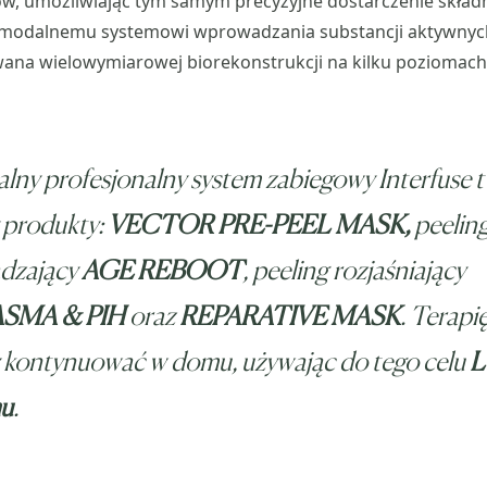
ów, umożliwiając tym samym precyzyjne dostarczenie skła
imodalnemu systemowi wprowadzania substancji aktywnych
wana wielowymiarowej biorekonstrukcji na kilku poziomac
alny profesjonalny system zabiegowy Interfuse 
 produkty:
VECTOR PRE-PEEL MASK,
peelin
dzający
AGE REBOOT
, peeling rozjaśniający
SMA & PIH
oraz
REPARATIVE MASK
. Terapi
y kontynuować w domu, używając do tego celu
L
mu
.