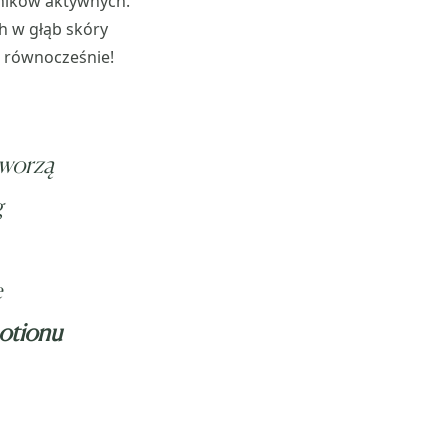
dników aktywnych.
 w głąb skóry
h równocześnie!
tworzą
g
ę
otionu