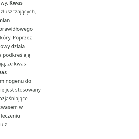
owy.
Kwas
złuszczających,
mian
 prawidłowego
kóry. Poprzez
owy działa
a podkreślają
ają, że kwas
was
azminogenu do
ie jest stosowany
ozjaśniające
m kwasem w
 leczeniu
u z