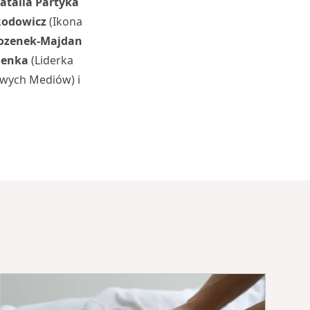
atalia Partyka
Rodowicz
(Ikona
ozenek-Majdan
henka
(Liderka
wych Mediów) i