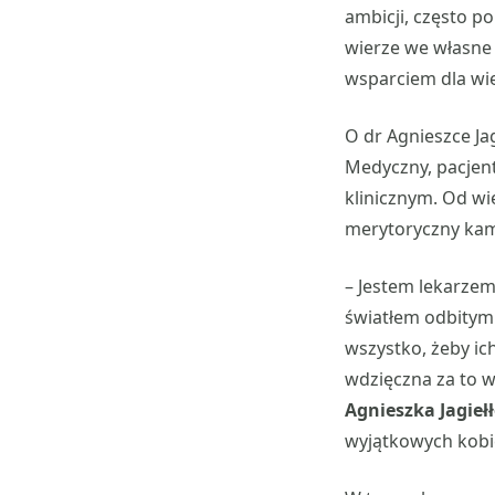
ambicji, często po
wierze we własne 
wsparciem dla wie
O dr Agnieszce Ja
Medyczny, pacjent
klinicznym. Od wie
merytoryczny kamp
– Jestem lekarzem
światłem odbitym
wszystko, żeby ich
wdzięczna za to 
Agnieszka Jagieł
wyjątkowych kobi