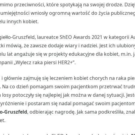
mimo przeciwności, które spotykają na swojej drodze. Dzięki
umiejętności wniosły ogromną wartość do życia publicznego,
lu innych kobiet.
giełło-Gruszfeld, laureatce ShEO Awards 2021 w kategorii A
ki mówią, że zawsze dodaje wiary i nadziei. Jest ich ulubi
lu lat angażuje się w projekty edukacyjne dla kobiet, m.in. 
anii „Wylecz raka piersi HER2+”.
 i głównie zajmuję się leczeniem kobiet chorych na raka pier
. Na co dzień pomagam swoim pacjentkom przetrwać trudne
 losy potoczyły się najlepiej jak można w danej sytuacji. Je
wyróżnienie i postaram się nadal pomagać swoim pacjentom
ło-Gruszfeld
, odbierając nagrodę. Jak sama podkreśliła, zna
et.