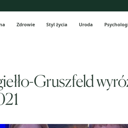
na
Zdrowie
Styl życia
Uroda
Psycholog
giełło-Gruszfeld wyró
021