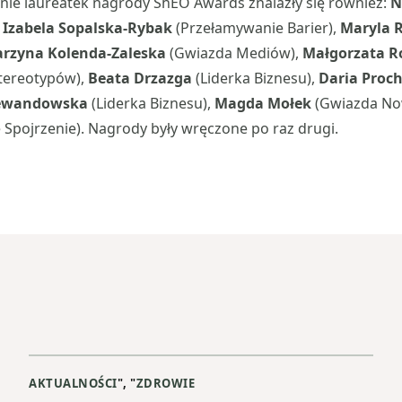
nie laureatek nagrody ShEO Awards znalazły się również:
N
,
Izabela Sopalska-Rybak
(Przełamywanie Barier),
Maryla 
arzyna Kolenda-Zaleska
(Gwiazda Mediów),
Małgorzata R
tereotypów),
Beata Drzazga
(Liderka Biznesu),
Daria Proc
ewandowska
(Liderka Biznesu),
Magda Mołek
(Gwiazda No
Spojrzenie). Nagrody były wręczone po raz drugi.
AKTUALNOŚCI
", "
ZDROWIE