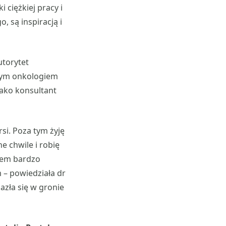
 ciężkiej pracy i
 są inspiracją i
utorytet
onym onkologiem
jako konsultant
si. Poza tym żyję
 chwile i robię
stem bardzo
 – powiedziała dr
lazła się w gronie