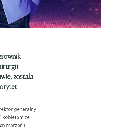
ierownik
rurgii
wie, została
orytet
yrektor generalny
” kobietom ze
ich marzeń i