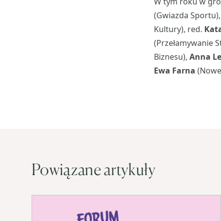
W tym roku w gro
(Gwiazda Sportu)
Kultury), red.
Kat
(Przełamywanie S
Biznesu),
Anna L
Ewa Farna
(Nowe 
Powiązane artykuły