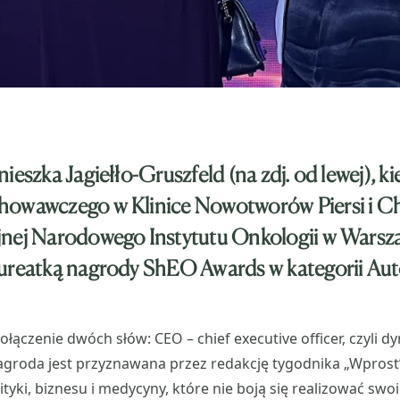
ieszka Jagiełło-Gruszfeld (na zdj. od lewej), k
owawczego w Klinice Nowotworów Piersi i Chi
nej Narodowego Instytutu Onkologii w Warsza
ureatką nagrody ShEO Awards w kategorii Aut
łączenie dwóch słów: CEO – chief executive officer, czyli d
agroda jest przyznawana przez redakcję tygodnika „Wprost
ityki, biznesu i medycyny, które nie boją się realizować swo