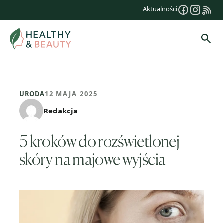
Przejdź
Aktualności
do
treści
Szuk
URODA
12 MAJA 2025
Redakcja
5 kroków do rozświetlonej
skóry na majowe wyjścia