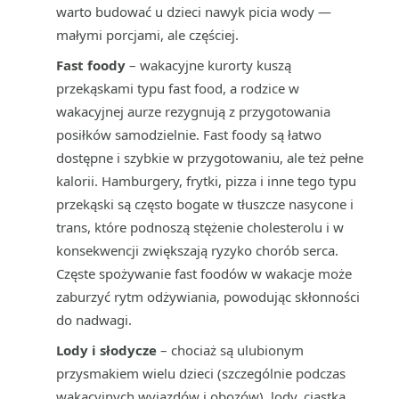
warto budować u dzieci nawyk picia wody —
małymi porcjami, ale częściej.
Fast foody
– wakacyjne kurorty kuszą
przekąskami typu fast food, a rodzice w
wakacyjnej aurze rezygnują z przygotowania
posiłków samodzielnie. Fast foody są łatwo
dostępne i szybkie w przygotowaniu, ale też pełne
kalorii. Hamburgery, frytki, pizza i inne tego typu
przekąski są często bogate w tłuszcze nasycone i
trans, które podnoszą stężenie cholesterolu i w
konsekwencji zwiększają ryzyko chorób serca.
Częste spożywanie fast foodów w wakacje może
zaburzyć rytm odżywiania, powodując skłonności
do nadwagi.
Lody i słodycze
– chociaż są ulubionym
przysmakiem wielu dzieci (szczególnie podczas
wakacyjnych wyjazdów i obozów), lody, ciastka,