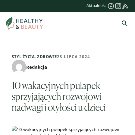
Przejdź
Aktualności
do
treści
Szuk
STYL ŻYCIA
,
ZDROWIE
23 LIPCA 2024
Redakcja
10 wakacyjnych pułapek
sprzyjających rozwojowi
nadwagi i otyłości u dzieci