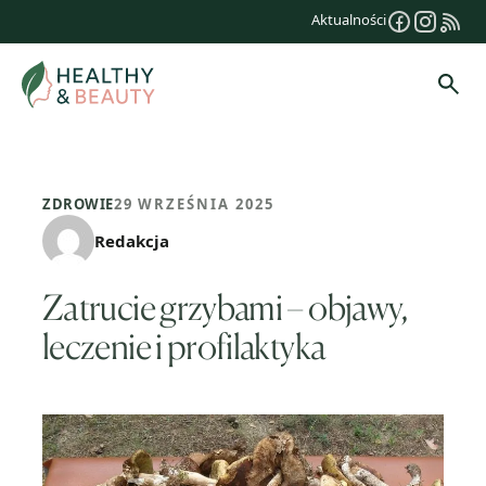
Przejdź
Aktualności
do
treści
Szuk
ZDROWIE
29 WRZEŚNIA 2025
Redakcja
Zatrucie grzybami – objawy,
leczenie i profilaktyka