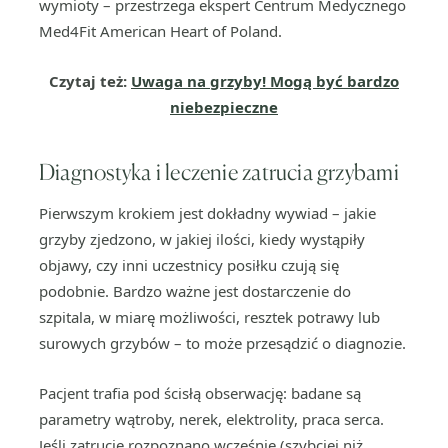
wymioty – przestrzega ekspert Centrum Medycznego
Med4Fit American Heart of Poland.
Czytaj też:
Uwaga na grzyby! Mogą być bardzo
niebezpieczne
Diagnostyka i leczenie zatrucia grzybami
Pierwszym krokiem jest dokładny wywiad – jakie
grzyby zjedzono, w jakiej ilości, kiedy wystąpiły
objawy, czy inni uczestnicy posiłku czują się
podobnie. Bardzo ważne jest dostarczenie do
szpitala, w miarę możliwości, resztek potrawy lub
surowych grzybów – to może przesądzić o diagnozie.
Pacjent trafia pod ścisłą obserwację: badane są
parametry wątroby, nerek, elektrolity, praca serca.
Jeśli zatrucie rozpoznano wcześnie (szybciej niż