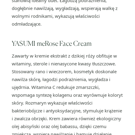
stanowią idealny duet. Łagodzą podrażnienia,
dogłębnie nawilżają, wygładzają, wspierają walkę z
wolnymi rodnikami, wykazują właściwości
odmładzające.
YASUMI meRose Face Cream
Zawarty w kremie ekstrakt z dzikiej róży obfituje w
witaminy, sterole i nienasycone kwasy tłuszczowe.
Stosowany rano i wieczorem, kosmetyk doskonale
nawilża skórę, łagodzi podrażnienia, wygładza i
ujędrnia. Witamina C redukuje zmarszczki,
wspomaga syntezę kolagenu oraz wyrównuje koloryt
skóry. Rozmaryn wykazuje właściwości
bakteriobójcze i antyoksydacyjne, stymuluje krążenie
i zwalcza obrzęki. Krem zawiera również ekologiczny
olej abisyński oraz olej babassu, dzięki czemu
zmiękcza, wspiera nawilżanie i hamuje działanie