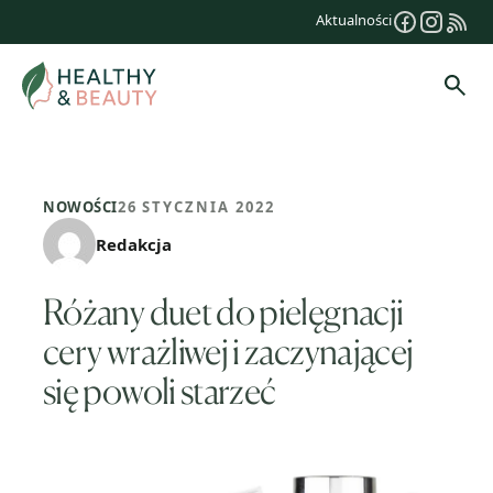
Przejdź
Aktualności
do
treści
Szuk
NOWOŚCI
26 STYCZNIA 2022
Redakcja
Różany duet do pielęgnacji
cery wrażliwej i zaczynającej
się powoli starzeć