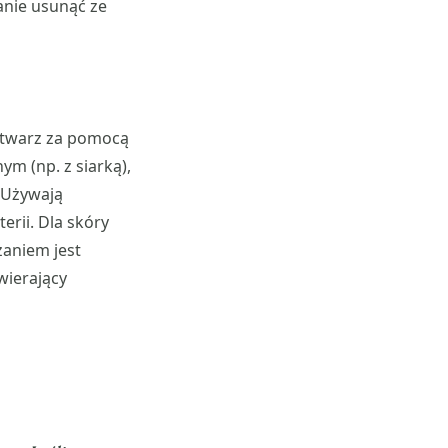
anie usunąć ze
ą twarz za pomocą
m (np. z siarką),
 Używają
erii. Dla skóry
zaniem jest
wierający