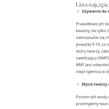
Lista najczęś
Używanie do 
Prawidłowe pH skó
kwaśny, bo tylko t
namnażanie się c
powyżej 9-10, co
skóry twarzy, zab
nawilżający (NMF
NMF jest odwodnie
nieprzyjemna w d
Mycie twarzy
Poziom pH wody wy
przemyjemy twarz