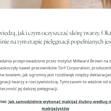
iedzą, jak i czym oczyszczać skórę twarzy. Oka
śnie na tym etapie pielęgnacji popełnianych jes
adania przeprowadzone przez instytut Millward Brown na z
 zaskoczyły nawet pracowników Torf Corporation, producen
ne bowiem, jak ogromny jest rozdźwięk między deklaracjam
gnacji twarzy a rzeczywistością. Tymczasem to właśnie od 
teczność jej dalszej pielęgnacji.
 też:
Jak samodzielnie wykonać makijaż ślubny według n
makijażystów