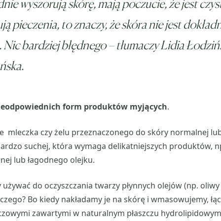
nie wyszorują skórę, mają poczucie, że jest czysta
ują pieczenia, to znaczy, że skóra nie jest dokład
 Nic bardziej błędnego – tłumaczy Lidia Łodziń
ńska.
ieodpowiednich form produktów myjących
.
e mleczka czy żelu przeznaczonego do skóry normalnej lub 
bardzo suchej, która wymaga delikatniejszych produktów, 
rnej lub łagodnego olejku.
 używać do oczyszczania twarzy płynnych olejów (np. oliwy z
zego? Bo kiedy nakładamy je na skórę i wmasowujemy, łącz
czowymi zawartymi w naturalnym płaszczu hydrolipidowym i