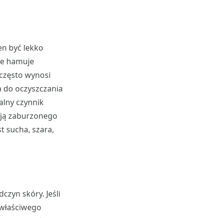
en być lekko
nie hamuje
często wynosi
a do oczyszczania
alny czynnik
cją zaburzonego
t sucha, szara,
zyn skóry. Jeśli
 właściwego