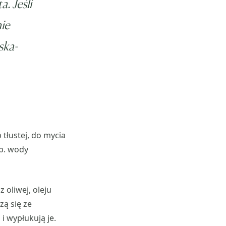
. Jeśli
nie
ska-
tłustej, do mycia
np. wody
 oliwej, oleju
ą się ze
 wypłukują je.