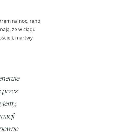
 krem na noc, rano
nają, że w ciągu
ościeli, martwy
eneruje
z przez
yjemy,
nacji
ą pewne