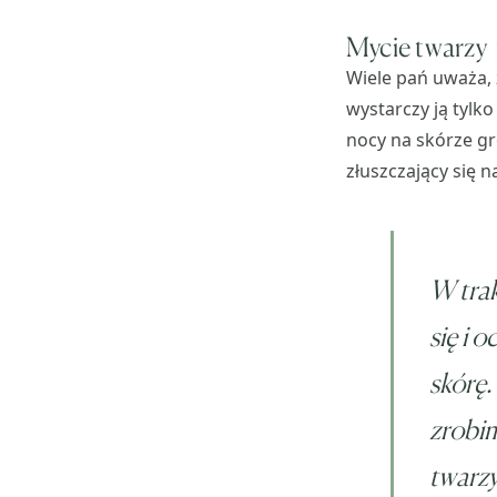
Mycie twarzy
Wiele pań uważa, 
wystarczy ją tylk
nocy na skórze gro
złuszczający się 
W trak
się i 
skórę.
zrobim
twarzy