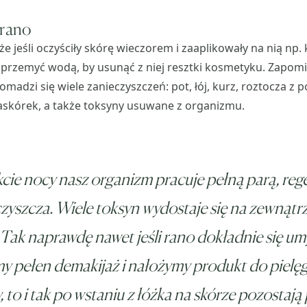
 rano
że jeśli oczyściły skórę wieczorem i zaaplikowały na nią np.
o przemyć wodą, by usunąć z niej resztki kosmetyku. Zapomi
madzi się wiele zanieczyszczeń: pot, łój, kurz, roztocza z p
naskórek, a także toksyny usuwane z organizmu.
cie nocy nasz organizm pracuje pełną parą, reg
oczyszcza. Wiele toksyn wydostaje się na zewnątr
 Tak naprawdę nawet jeśli rano dokładnie się um
y pełen demakijaż i nałożymy produkt do pielęg
, to i tak po wstaniu z łóżka na skórze pozostaj