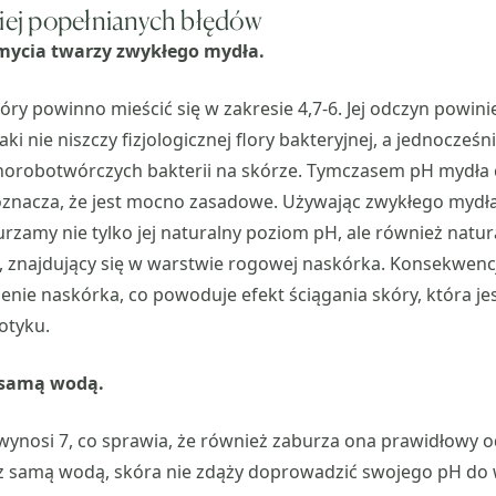
ciej popełnianych błędów
mycia twarzy zwykłego mydła.
ry powinno mieścić się w zakresie 4,7-6. Jej odczyn powini
aki nie niszczy fizjologicznej flory bakteryjnej, a jednocześ
horobotwórczych bakterii na skórze. Tymczasem pH mydła 
 oznacza, że jest mocno zasadowe. Używając zwykłego mydł
urzamy nie tylko jej naturalny poziom pH, ale również natur
), znajdujący się w warstwie rogowej naskórka. Konsekwen
nie naskórka, co powoduje efekt ściągania skóry, która jes
otyku.
 samą wodą.
nosi 7, co sprawia, że również zaburza ona prawidłowy odc
 samą wodą, skóra nie zdąży doprowadzić swojego pH do