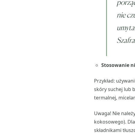
porząd
nie cz
umyta.
Szafra
Stosowanie n
Przykład: używani
skóry suchej lub 
termalnej, micela
Uwaga! Nie należy
kokosowego). Dlac
składnikami tłusz