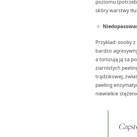
poziomu (potrzebu
skóry warstwy tłu
Niedopasowan
Przykład: osoby z
bardzo agresywnyc
a tonizują ją za 
ziarnistych peelin
trądzikowej, zwł
peeling enzymatyc
niewielkie stęże
Często