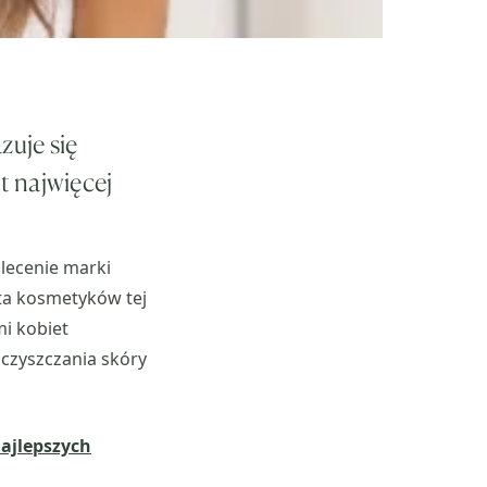
zuje się
t najwięcej
lecenie marki
ta kosmetyków tej
i kobiet
oczyszczania skóry
ajlepszych