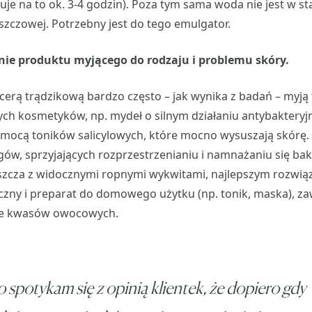
je na to ok. 3-4 godzin). Poza tym sama woda nie jest w st
szczowej. Potrzebny jest do tego emulgator.
ie produktu myjącego do rodzaju i problemu skóry.
 cerą trądzikową bardzo często – jak wynika z badań – myj
h kosmetyków, np. mydeł o silnym działaniu antybakteryjny
pomocą toników salicylowych, które mocno wysuszają skórę.
gów, sprzyjających rozprzestrzenianiu i namnażaniu się bakt
aszcza z widocznymi ropnymi wykwitami, najlepszym rozwią
zny i preparat do domowego użytku (np. tonik, maska), za
nie kwasów owocowych.
 spotykam się z opinią klientek, że dopiero gdy