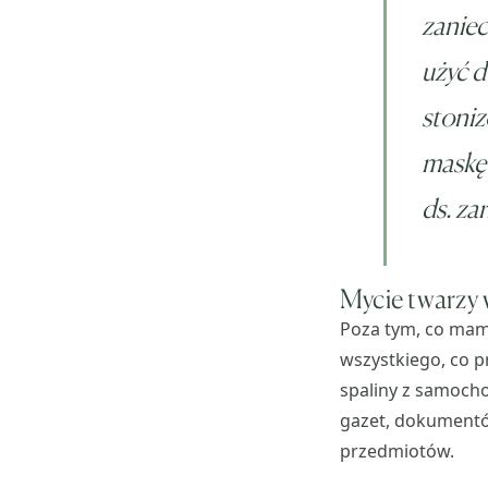
zaniec
użyć d
stoniz
maskę
ds. za
Mycie twarzy
Poza tym, co mamy
wszystkiego, co pr
spaliny z samoch
gazet, dokumentó
przedmiotów.