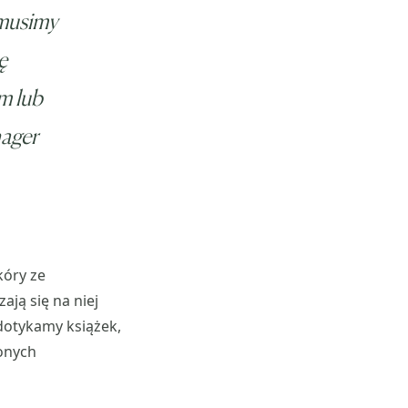
 musimy
ę
m lub
nager
kóry ze
ają się na niej
dotykamy książek,
onych