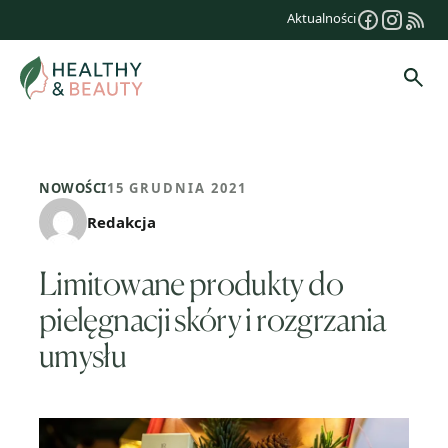
Przejdź
Aktualności
do
treści
Szuk
NOWOŚCI
15 GRUDNIA 2021
Redakcja
Limitowane produkty do
pielęgnacji skóry i rozgrzania
umysłu