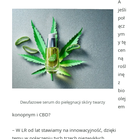
A
jeśli
poł
ącz
ym
y tę
cen
ną
rośl
inę
z
bio
olej
Dwufazowe serum do pielęgnacji skóry twarzy
em
konopnym i CBD?
– W LR od lat stawiamy na innowacyjność, dzięki
temu w połączeniu tych trzech niezwykłych