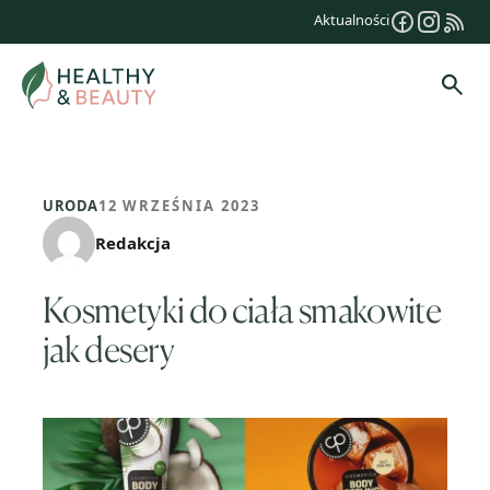
Przejdź
Aktualności
do
treści
Szuk
URODA
12 WRZEŚNIA 2023
Redakcja
Kosmetyki do ciała smakowite
jak desery