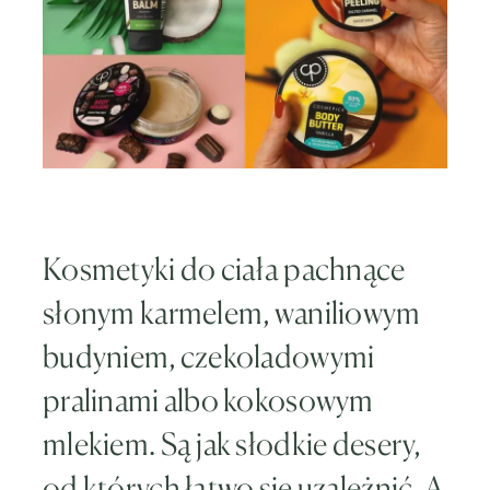
Kosmetyki do ciała pachnące
słonym karmelem, waniliowym
budyniem, czekoladowymi
pralinami albo kokosowym
mlekiem. Są jak słodkie desery,
od których łatwo się uzależnić. A