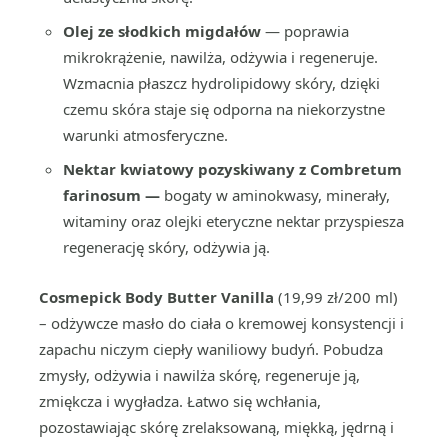
Olej ze słodkich migdałów
— poprawia
mikrokrążenie, nawilża, odżywia i regeneruje.
Wzmacnia płaszcz hydrolipidowy skóry, dzięki
czemu skóra staje się odporna na niekorzystne
warunki atmosferyczne.
Nektar kwiatowy pozyskiwany z Combretum
farinosum —
bogaty w aminokwasy, minerały,
witaminy oraz olejki eteryczne nektar przyspiesza
regenerację skóry, odżywia ją.
Cosmepick Body Butter Vanilla
(19,99 zł/200 ml)
– odżywcze masło do ciała o kremowej konsystencji i
zapachu niczym ciepły waniliowy budyń. Pobudza
zmysły, odżywia i nawilża skórę, regeneruje ją,
zmiękcza i wygładza. Łatwo się wchłania,
pozostawiając skórę zrelaksowaną, miękką, jędrną i