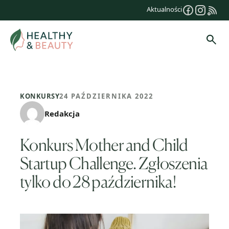
Przejdź
Aktualności
do
treści
Szuk
KONKURSY
24 PAŹDZIERNIKA 2022
Redakcja
Konkurs Mother and Child
Startup Challenge. Zgłoszenia
tylko do 28 października!