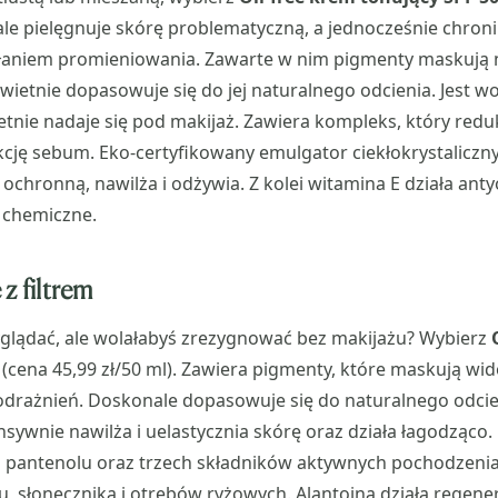
ale pielęgnuje skórę problematyczną, a jednocześnie chroni
aniem promieniowania. Zawarte w nim pigmenty maskują 
wietnie dopasowuje się do jej naturalnego odcienia. Jest 
tnie nadaje się pod makijaż. Zawiera kompleks, który redu
kcję sebum. Eko-certyfikowany emulgator ciekłokrystalicz
ochronną, nawilża i odżywia. Z kolei witamina E działa anty
y chemiczne.
z filtrem
glądać, ale wolałabyś zrezygnować bez makijażu? Wybierz
(cena 45,99 zł/50 ml). Zawiera pigmenty, które maskują wi
odrażnień. Doskonale dopasowuje się do naturalnego odcie
sywnie nawilża i uelastycznia skórę oraz działa łagodząco. D
 pantenolu oraz trzech składników aktywnych pochodzenia
u, słonecznika i otrębów ryżowych. Alantoina działa regener