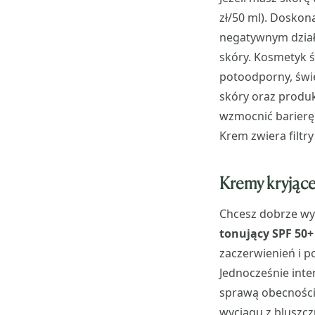
zł/50 ml). Doskon
negatywnym dział
skóry. Kosmetyk ś
potoodporny, świe
skóry oraz produ
wzmocnić barierę 
Krem zwiera filtr
Kremy kryjące 
Chcesz dobrze wy
tonujący SPF 50+
zaczerwienień i p
Jednocześnie inten
sprawą obecności
wyciągu z bluszcz