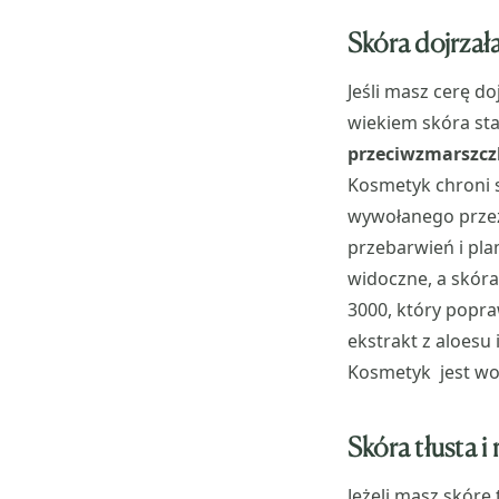
Skóra dojrzał
Jeśli masz cerę 
wiekiem skóra sta
przeciwzmarszcz
Kosmetyk chroni 
wywołanego przez 
przebarwień i pla
widoczne, a skóra
3000, który popra
ekstrakt z aloesu 
Kosmetyk jest wod
Skóra tłusta i
Jeżeli masz skórę