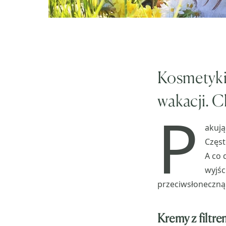
Kosmetyki
wakacji. C
P
akują
Częst
A co 
wyjśc
przeciwsłoneczną
Kremy z filtr