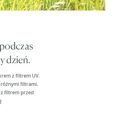
o podczas
y dzień.
krem z filtrem UV.
 różnymi filtrami.
 z filtrem przed
ę