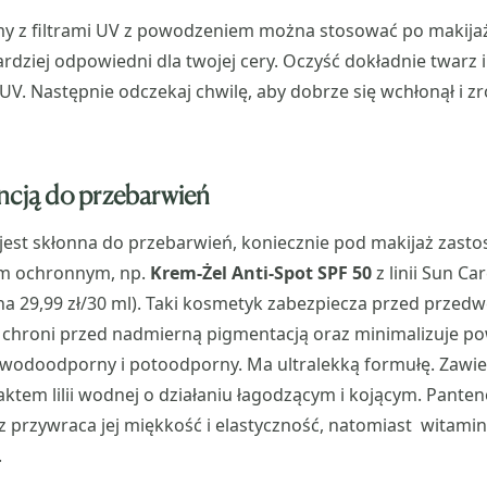
 z filtrami UV z powodzeniem można stosować po makijaż.
ardziej odpowiedni dla twojej cery. Oczyść dokładnie twarz 
UV. Następnie odczekaj chwilę, aby dobrze się wchłonął i zr
ncją do przebarwień
a jest skłonna do przebarwień, koniecznie pod makijaż zasto
em ochronnym, np.
Krem-Żel Anti-Spot SPF 50
z linii Sun C
na 29,99 zł/30 ml). Taki kosmetyk zabezpiecza przed prze
, chroni przed nadmierną pigmentacją oraz minimalizuje p
t wodoodporny i potoodporny. Ma ultralekką formułę. Zawi
aktem lilii wodnej o działaniu łagodzącym i kojącym. Panten
z przywraca jej miękkość i elastyczność, natomiast witami
.