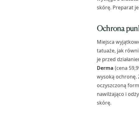
skórę. Preparat 
Ochrona pun
Miejsca wyjątkowo
tatuaże, jak równ
je przed działan
Derma
(cena 59,
wysoką ochronę. Z
oczyszczoną formę
nawilżająco i odż
skórę.