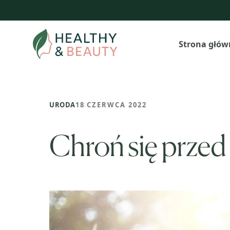
Przejdź
do
treści
Strona głów
URODA
18 CZERWCA 2022
Chroń się przed 