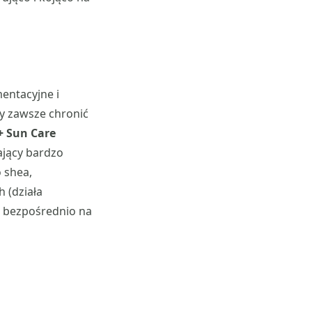
mentacyjne i
by zawsze chronić
+ Sun Care
ający bardzo
 shea,
 (działa
ę bezpośrednio na