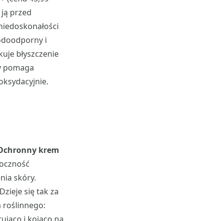
 ją przed
niedoskonałości
wodoodporny i
kuje błyszczenie
ny pomaga
oksydacyjnie.
Ochronny krem
doczność
nia skóry.
zieje się tak za
 roślinnego:
ująco i kojąco na