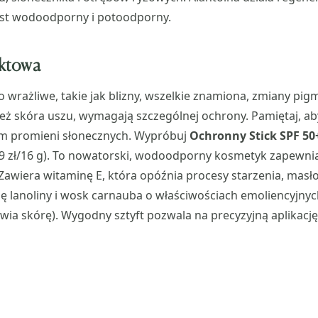
jest wodoodporny i potoodporny.
ktowa
 wrażliwe, takie jak blizny, wszelkie znamiona, zmiany pig
ież skóra uszu, wymagają szczególnej ochrony. Pamiętaj, a
iem promieni słonecznych. Wypróbuj
Ochronny Stick SPF 50
99 zł/16 g). To nowatorski, wodoodporny kosmetyk zapewni
awiera witaminę E, która opóźnia procesy starzenia, masło
 lanoliny i wosk carnauba o właściwościach emoliencyjnych
ywia skórę). Wygodny sztyft pozwala na precyzyjną aplikacj