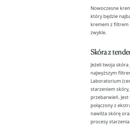
Nowoczesne kremy
który będzie najb
kremem z filtrem 
zwykle.
Skóra z tende
Jeżeli twoja skór
najwyższym filtr
Laboratorium (ce
starzeniem skóry
przebarwień. Jes
połączony z ekstr
nawilża skórę ora
procesy starzenia