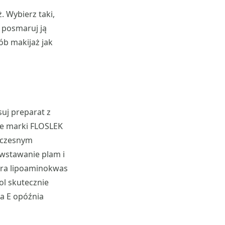
 Wybierz taki,
i posmaruj ją
ób makijaż jak
suj preparat z
are marki FLOSLEK
dwczesnym
owstawanie plam i
era lipoaminokwas
ol skutecznie
na E opóźnia