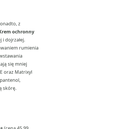
onadto, z
Krem ochronny
 i dojrzałej.
tawaniem rumienia
powstawania
ają się mniej
E oraz Matrixyl
 pantenol,
ą skórę.
0+
(cena 45,99