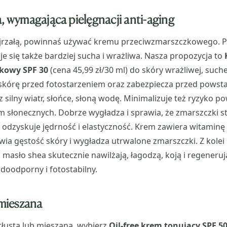
a, wymagająca pielęgnacji anti-aging
dojrzałą, powinnaś używać kremu przeciwzmarszczkowego. P
je się także bardziej sucha i wrażliwa. Nasza propozycja to
kowy SPF 30
(cena 45,99 zł/30 ml) do skóry wrażliwej, suchej
skórę przed fotostarzeniem oraz zabezpiecza przed pows
silny wiatr, słońce, słoną wodę. Minimalizuje też ryzyko 
m słonecznych. Dobrze wygładza i sprawia, że zmarszczki st
 odzyskuje jędrność i elastyczność. Krem zawiera witaminę 
wia gęstość skóry i wygładza utrwalone zmarszczki. Z kolei
i masło shea skutecznie nawilżają, łagodzą, koją i regeneruj
oodporny i fotostabilny.
 mieszana
 tłustą lub mieszaną, wybierz
Oil-free krem tonujący SPF 5