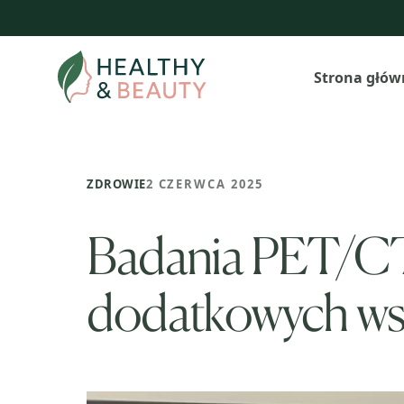
Przejdź
do
treści
Strona głów
ZDROWIE
2 CZERWCA 2025
Badania PET/CT
dodatkowych ws