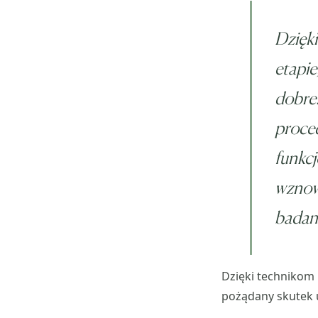
Dzięki
etapie
dobre
proce
funkcj
wznowy
badan
Dzięki technikom 
pożądany skutek u