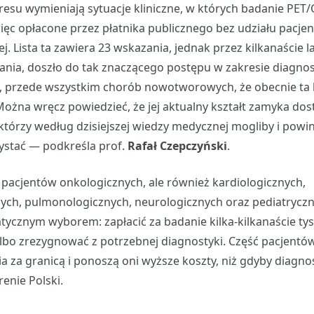
kresu wymieniają sytuacje kliniczne, w których badanie PET
ęc opłacone przez płatnika publicznego bez udziału pacjent
ej. Lista ta zawiera 23 wskazania, jednak przez kilkanaście l
ania, doszło do tak znaczącego postępu w zakresie diagnosty
 przede wszystkim chorób nowotworowych, że obecnie ta li
Można wręcz powiedzieć, że jej aktualny kształt zamyka do
którzy według dzisiejszej wiedzy medycznej mogliby i powinn
ystać — podkreśla prof.
Rafał Czepczyński
.
o pacjentów onkologicznych, ale również kardiologicznych,
ch, pulmonologicznych, neurologicznych oraz pediatryczny
tycznym wyborem: zapłacić za badanie kilka-kilkanaście tysi
albo zrezygnować z potrzebnej diagnostyki. Część pacjentów
 za granicą i ponoszą oni wyższe koszty, niż gdyby diagno
enie Polski.