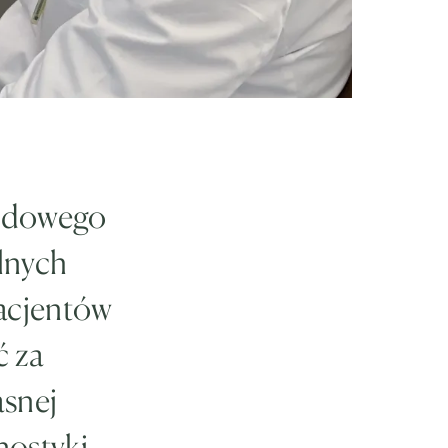
rodowego
lnych
acjentów
ć za
asnej
nostyki.