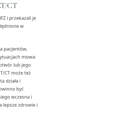
PET/CT
Z i przekazali je
ględnione w
la pacjentów,
 sytuacjach mowa:
otwór lub jego
ET/CT może też
a działa i
powinno być
niego wczesna i
 lepsze zdrowie i