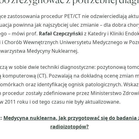
ące zastosowania procedur PET/CT nie odzwierciedlają aktu
uacja powinna jak najszybciej ulec zmianie – dla dobra chor
ego – mówi prof.
Rafał Czepczyński
z Katedry i Kliniki Endo
i i Chorób Wewnętrznych Uniwersytetu Medycznego w Pozn
Towarzystwa Medycyny Nuklearnej.
czą w sobie dwie techniki diagnostyczne: pozytonową tomo
ią komputerową (CT). Pozwalają na dokładną ocenę zmian 
omórkach oraz identyfikację ognisk patologicznych. Wskaz
h procedur zostały zdefiniowane przez Ministerstwo Zdrow
 2011 roku i od tego czasu nie były aktualizowane.
ż:
Medycyna nuklearna. Jak przygotować się do badania 
radioizotopów?