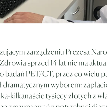
ującym zarządzeniu Prezesa Na
drowia sprzed 14 lat nie ma aktua
o badań PET/CT, przez co wielu p
ed dramatycznym wyborem: zapłaci
lka-kilkanaście tysięcy złotych z wł
lbo zrezygnować z potrzebnej diag