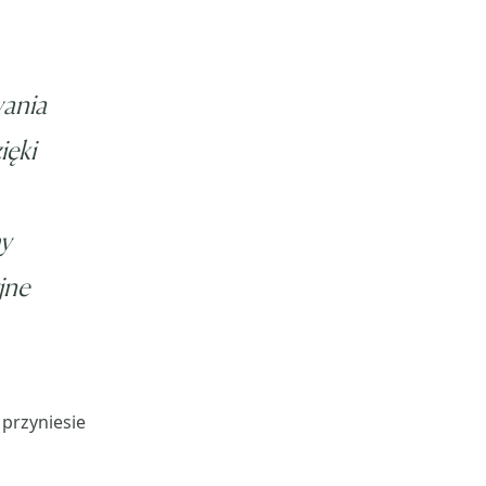
wania
ięki
my
jne
 przyniesie