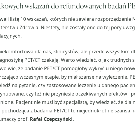
atkowych wskazań do refundowanych badań 
wali listę 10 wskazań, których nie zawiera rozporządzenie NF
terstwu Zdrowia. Niestety, nie zostały one do tej pory uwz
acyjnych.
 niekomfortowa dla nas, klinicystów, ale przede wszystkim d
diagnostykę PET/CT czekają. Warto wiedzieć, o jak trudnych
owo wie, że badanie PET/CT pomogłoby wykryć u niego now
czająco wczesnym etapie, by miał szanse na wyleczenie. P
edź na pytanie, czy zastosowane leczenie u danego pacjent
ynuowane, czy też nie przyniesie oczekiwanych efektów i 
ione. Pacjent nie musi być specjalistą, by wiedzieć, że dla 
pochodząca z badania PET/CT to niejednokrotnie szansa na
łumaczy prof.
Rafał Czepczyński
.