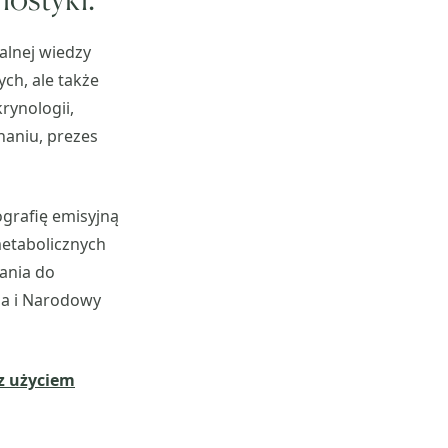
alnej wiedzy
ych, ale także
krynologii,
aniu, prezes
grafię emisyjną
metabolicznych
ania do
ia i Narodowy
z użyciem