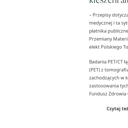
– Przepisy dotycz
medycznej i ta syt
płatnika publiczn
Przemiany Materi
elekt Polskiego 
Badania PET/CT łą
(PET) z tomograf
zachodzących w k
zastosowania tyc
Fundusz Zdrowia w
Czytaj te