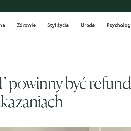
na
Zdrowie
Styl życia
Uroda
Psycholog
 powinny być refun
kazaniach