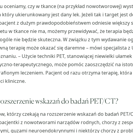
u oceniamy, czy w tkance (na przykład nowotworowej) wys
na który ukierunkowany jest dany lek. Jeżeli tak i target jest 
pacjent z dużym prawdopodobieństwem odniesie większy sk
getu w tkance nie ma, możemy przewidywać, że terapia będz
 ogóle nie będzie skuteczna. W związku z tym wydawanie 
wną terapię może okazać się daremne – mówi specjalista z
aniu. – Użycie techniki PET, stanowiącej niewielki ułame
yczno-terapeutycznego, może pomóc zaoszczędzić na isto
rafionym leczeniem. Pacjent od razu otrzyma terapię, która
i kliniczne.
 rozszerzenie wskazań do badań PET/CT?
w, którzy czekają na rozszerzenie wskazań do badań PET/CT
 pacjentki z nowotworami narządów rodnych, chorzy z zesp
i, guzami neuroendokrynnymi i niektórzy chorzy z pro