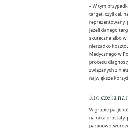
– W tym przypadk
target, czyli cel, 
reprezentowany, 
Jeżeli danego tar
skuteczna albo w
nierzadko koszto
Medycznego w Pozn
procesu diagnost
związanych z niet
największe korzyśc
Kto czeka na
W grupie pacjentó
na raka prostaty,
paranowotworowym