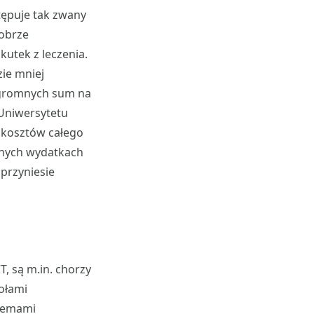
tępuje tak zwany
dobrze
utek z leczenia.
ie mniej
ogromnych sum na
 Uniwersytetu
k kosztów całego
tnych wydatkach
 przyniesie
, są m.in. chorzy
ołami
blemami