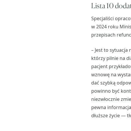
Lista 10 dod
Specjaliści opraco
w 2024 roku Minis
przepisach refund
– Jest to sytuacja
którzy pilnie na 
pacjent przykład
wznowę na wystar
dać szybką odpowi
powinno być kont
niezwłocznie zmien
pewna informacja 
dłuższe życie — t