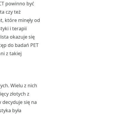
/CT powinno być
a czy też
at, które minęły od
ki i terapii
sta okazuje się
stęp do badań PET
i z takiej
ch. Wielu z nich
ęcy złotych z
 decyduje się na
styka była