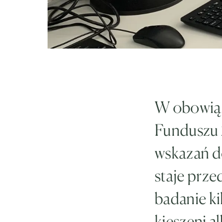
W obowiąz
Funduszu Z
wskazań d
staje prz
badanie ki
kieszeni a