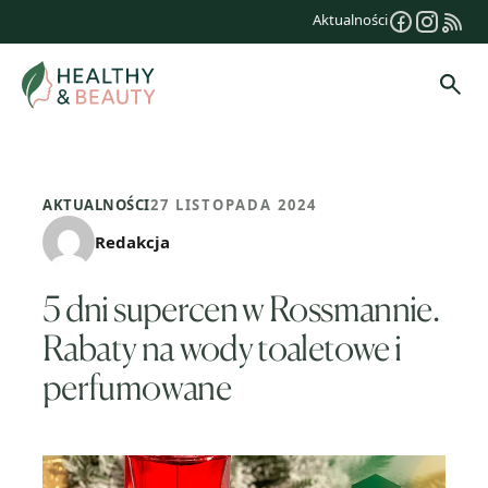
Przejdź
Aktualności
do
treści
Szuk
AKTUALNOŚCI
27 LISTOPADA 2024
Redakcja
5 dni supercen w Rossmannie.
Rabaty na wody toaletowe i
perfumowane